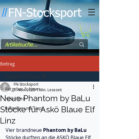
FN-Stocksport
l
l
Beitrag
Ratgeber & News
FN-Stocksport
Ratgeber & News
1. Nov. 2025
1 Min. Lesezeit
Neue Phantom by BaLu
Newsfeed
Stöcke für Askö Blaue Elf
Ratgeber und Tipps
Linz
Vier brandneue 
Phantom by BaLu
Stöcke durften an die ASKÖ Blaue Elf 