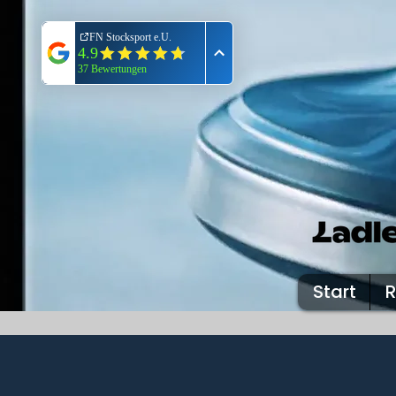
Start
R