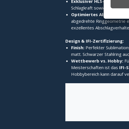
Exklusiver HLS-Edelstahlri
Schlagkraft sowie enormes 
Optimiertes Abschlagverh
abgedrehte Ringgeometrie er
exzellentes Abschlagverhalten
Design & IFI-Zertifizierung:
Finish:
Perfekter Sublimation
matt. Schwarzer Stahlring auc
Wettbewerb vs. Hobby:
Fü
Meisterschaften ist das
IFI-
Hobbybereich kann darauf ve