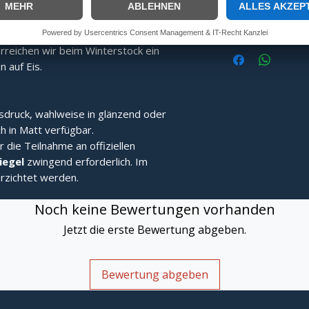
ng:
Speziell gefertigt für überragende
In
Fang- und Stehvermögen.
alten:
Durch eine speziell ans Limit
reichen wir beim Winterstock ein
 auf Eis.
sdruck, wahlweise in glänzend oder
h in Matt verfügbar.
r die Teilnahme an offiziellen
Siegel
zwingend erforderlich. Im
rzichtet werden.
Noch keine Bewertungen vorhanden
Jetzt die erste Bewertung abgeben.
Bewertung abgeben