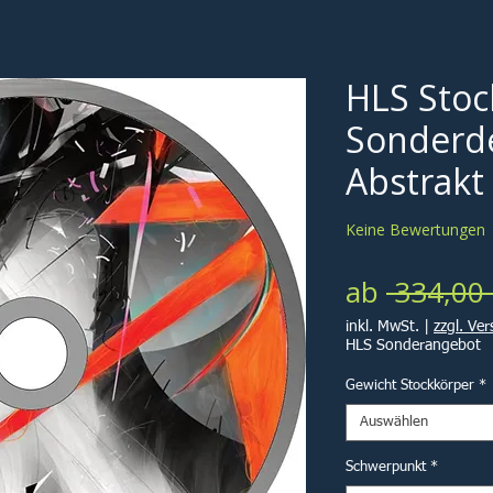
HLS Stoc
Sonderde
Abstrakt
Keine Bewertungen
ab
 334,00 
inkl. MwSt.
|
zzgl. Ve
HLS Sonderangebot
Gewicht Stockkörper
*
Auswählen
Schwerpunkt
*