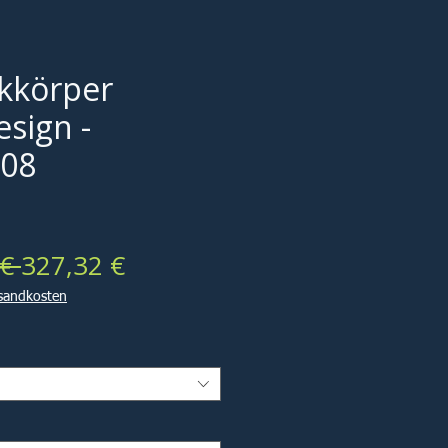
kkörper
sign -
 08
Standardpreis
Sale-
€ 
327,32 €
Preis
rsandkosten