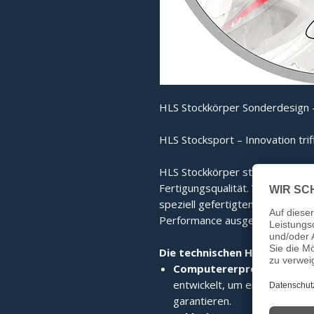
HLS Stockkörper Sonderdesign -
HLS Stocksport – Innovation trif
HLS Stockkörper stehen für mo
Fertigungsqualität. Von der co
speziell gefertigten Edelstahlri
Performance ausgelegt.
Die technischen Highlights im
Computererprobte High-T
entwickelt, um eine perfekte 
garantieren.