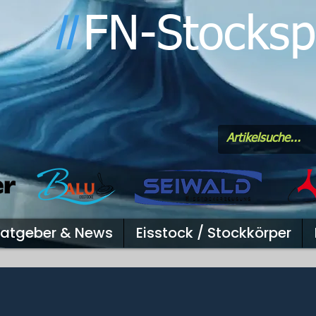
FN-Stocksp
l
l
atgeber & News
Eisstock / Stockkörper