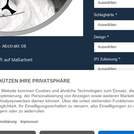
Auswählen
Schlaghärte
*
Auswählen
Design
*
 Abstrakt 08
Auswählen
ft auf Maßarbeit
IFI Zulassung
*
Auswählen
derne Technik und eine kompromisslose
mputererprobten Haube bis hin zum
Option DESV Siegel (fü
ng ist jedes Bauteil auf maximale
Auswählen
Anzahl
*
 Detail:
ech-Haube:
Computergestützt
Kraftverteilung beim Aufprall zu