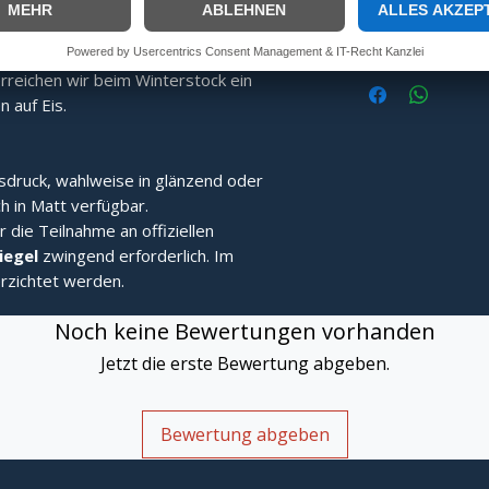
ng:
Speziell gefertigt für überragende
In
Fang- und Stehvermögen.
alten:
Durch eine speziell ans Limit
reichen wir beim Winterstock ein
 auf Eis.
sdruck, wahlweise in glänzend oder
h in Matt verfügbar.
r die Teilnahme an offiziellen
Siegel
zwingend erforderlich. Im
rzichtet werden.
Noch keine Bewertungen vorhanden
Jetzt die erste Bewertung abgeben.
Bewertung abgeben