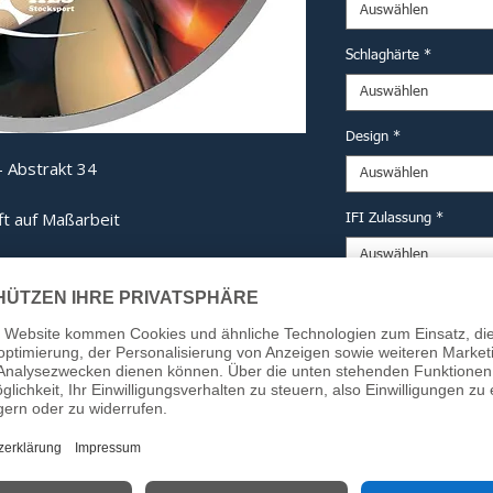
Auswählen
Schlaghärte
*
Auswählen
Design
*
 Abstrakt 34
Auswählen
ft auf Maßarbeit
IFI Zulassung
*
Auswählen
derne Technik und eine kompromisslose
mputererprobten Haube bis hin zum
Option DESV Siegel (fü
ng ist jedes Bauteil auf maximale
Auswählen
Anzahl
*
 Detail:
ech-Haube:
Computergestützt
Kraftverteilung beim Aufprall zu