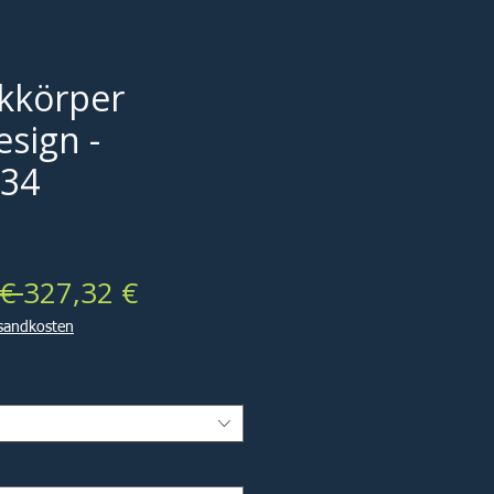
kkörper
sign -
 34
Standardpreis
Sale-
€ 
327,32 €
Preis
rsandkosten