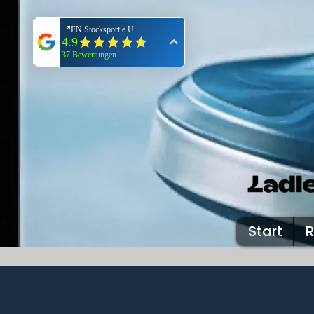
Start
R