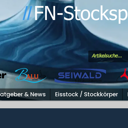
FN-Stocksp
l
l
atgeber & News
Eisstock / Stockkörper