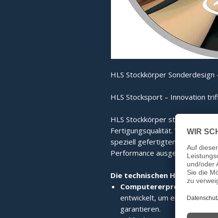
HLS Stockkörper Sonderdesign -
HLS Stocksport – Innovation trif
HLS Stockkörper stehen für mo
Fertigungsqualität. Von der co
speziell gefertigten Edelstahlri
Performance ausgelegt.
Die technischen Highlights im
Computererprobte High-T
entwickelt, um eine perfekte 
garantieren.