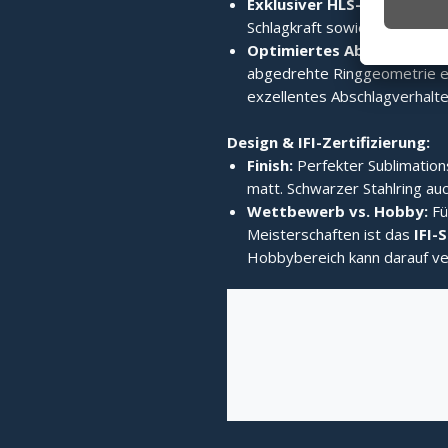
Exklusiver HLS-Edelstahlri
Schlagkraft sowie enormes 
Optimiertes Abschlagverh
abgedrehte Ringgeometrie er
exzellentes Abschlagverhalten
Design & IFI-Zertifizierung:
Finish:
Perfekter Sublimation
matt. Schwarzer Stahlring auc
Wettbewerb vs. Hobby:
Fü
Meisterschaften ist das
IFI-
Hobbybereich kann darauf ve