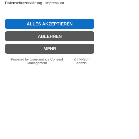
Bewertung abgeben
Fragen zum Produkt? Schreib uns
einfach im Chat – wir beraten dich
persönlich.
Auch per WhatsApp
direkt im Chat möglich.
Chatten
FN-Stocksport e.U.
Zeinersdorf 56
A - 4312 Ried in der Riedmark