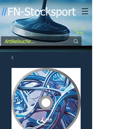
FN-Stocksport
l
l