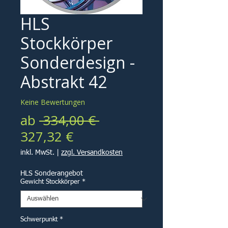
HLS
Stockkörper
Sonderdesign -
Abstrakt 42
Keine Bewertungen
Standardpreis
ab
 334,00 € 
Sale-
327,32 €
Preis
inkl. MwSt.
|
zzgl. Versandkosten
HLS Sonderangebot
Gewicht Stockkörper
*
Schwerpunkt
*