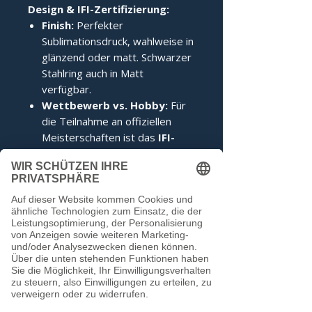
Design & IFI-Zertifizierung:
Finish:
Perfekter
Sublimationsdruck, wahlweise in
glänzend oder matt. Schwarzer
Stahlring auch in Matt
verfügbar.
Wettbewerb vs. Hobby:
Für
die Teilnahme an offiziellen
Meisterschaften ist das
IFI-
Siegel
zwingend erforderlich.
Im Hobbybereich kann darauf
verzichtet werden.
Noch keine Bewertungen
vorhanden
Jetzt die erste Bewertung abgeben.