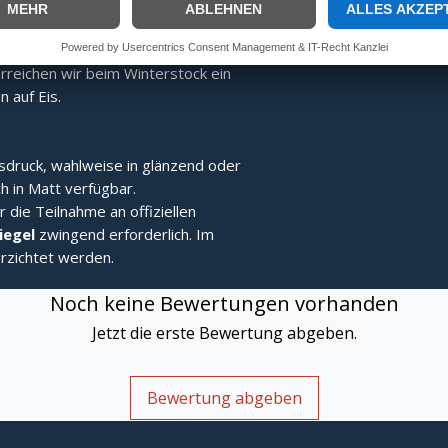
ng:
Speziell gefertigt für überragende
Fang- und Stehvermögen.
alten:
Durch eine speziell ans Limit
reichen wir beim Winterstock ein
 auf Eis.
sdruck, wahlweise in glänzend oder
h in Matt verfügbar.
r die Teilnahme an offiziellen
Siegel
zwingend erforderlich. Im
rzichtet werden.
Noch keine Bewertungen vorhanden
Jetzt die erste Bewertung abgeben.
Bewertung abgeben