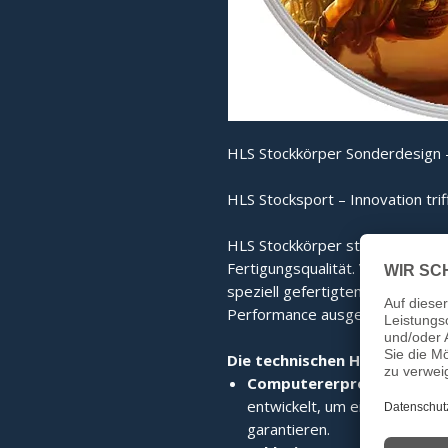
HLS Stockkörper Sonderdesign -
HLS Stocksport – Innovation trif
HLS Stockkörper stehen für mo
Fertigungsqualität. Von der co
speziell gefertigten Edelstahlri
Performance ausgelegt.
Die technischen Highlights im
Computererprobte High-T
entwickelt, um eine perfekte 
garantieren.