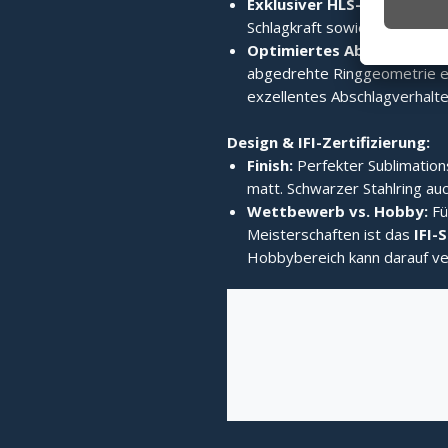
Exklusiver HLS-Edelstahlri
Schlagkraft sowie enormes 
Optimiertes Abschlagverh
abgedrehte Ringgeometrie er
exzellentes Abschlagverhalten
Design & IFI-Zertifizierung:
Finish:
Perfekter Sublimation
matt. Schwarzer Stahlring auc
Wettbewerb vs. Hobby:
Fü
Meisterschaften ist das
IFI-
Hobbybereich kann darauf ve