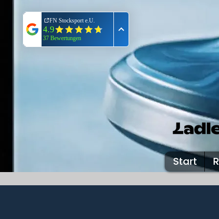
Start
R