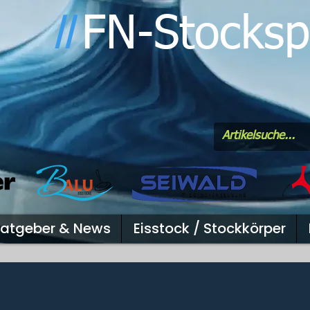
FN-Stocksp
l
l
atgeber & News
Eisstock / Stockkörper