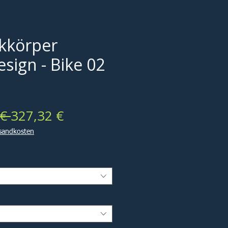
kkörper
sign - Bike 02
Standardpreis
Sale-
€ 
327,32 €
Preis
rsandkosten