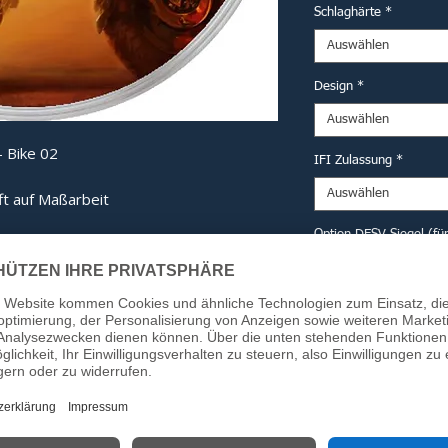
Schlaghärte
*
Auswählen
Design
*
Auswählen
 Bike 02
IFI Zulassung
*
Auswählen
ft auf Maßarbeit
Option DESV Siegel (fü
derne Technik und eine kompromisslose
mputererprobten Haube bis hin zum
Auswählen
ng ist jedes Bauteil auf maximale
Anzahl
*
 Detail:
ech-Haube:
Computergestützt
Kraftverteilung beim Aufprall zu
In