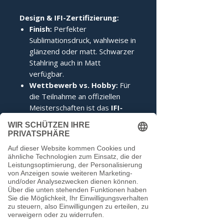
Design & IFI-Zertifizierung:
Finish:
Perfekter
Sublimationsdruck, wahlweise in
glänzend oder matt. Schwarzer
Stahlring auch in Matt
verfügbar.
Wettbewerb vs. Hobby:
Für
die Teilnahme an offiziellen
Meisterschaften ist das
IFI-
Siegel
zwingend erforderlich.
Im Hobbybereich kann darauf
verzichtet werden.
Noch keine Bewertungen
vorhanden
Jetzt die erste Bewertung abgeben.