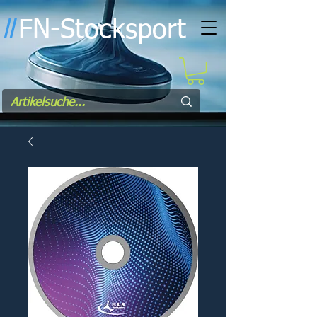
FN-Stocksport
l
l