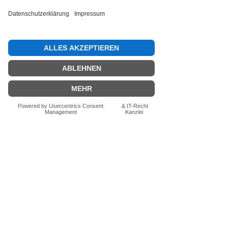
Bewertung abgeben
Fragen zum Produkt? Schreib uns
einfach im Chat – wir beraten dich
persönlich.
Auch per WhatsApp
direkt im Chat möglich.
Chatten
FN-Stocksport e.U.
Zeinersdorf 56