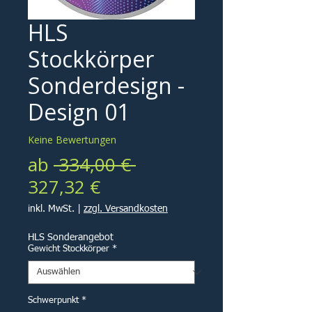
HLS
Stockkörper
Sonderdesign -
Design 01
Keine Bewertungen
Standardpreis
ab
 334,00 € 
Sale-
327,32 €
Preis
inkl. MwSt.
|
zzgl. Versandkosten
HLS Sonderangebot
Gewicht Stockkörper
*
Schwerpunkt
*