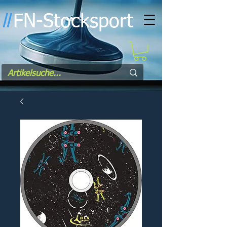
FN-Stocksport
l
l