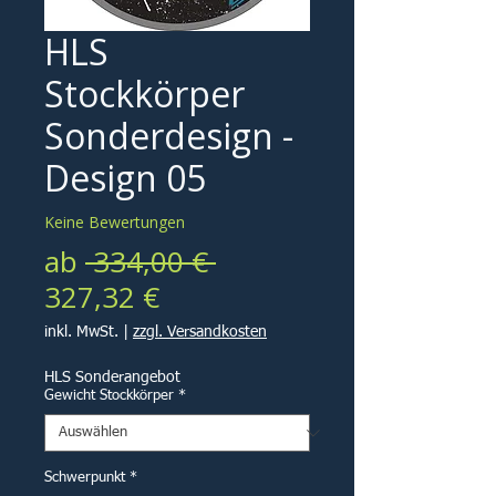
HLS
Stockkörper
Sonderdesign -
Design 05
Keine Bewertungen
Standardpreis
ab
 334,00 € 
Sale-
327,32 €
Preis
inkl. MwSt.
|
zzgl. Versandkosten
HLS Sonderangebot
Gewicht Stockkörper
*
Schwerpunkt
*