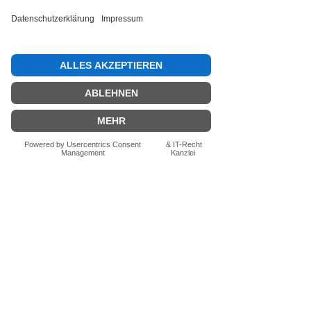
Bewertung abgeben
Fragen zum Produkt? Schreib uns
einfach im Chat – wir beraten dich
persönlich.
Auch per WhatsApp
direkt im Chat möglich.
Chatten
FN-Stocksport e.U.
Zeinersdorf 56