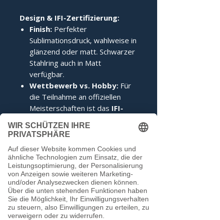
Design & IFI-Zertifizierung:
Finish:
Perfekter
Sublimationsdruck, wahlweise in
glänzend oder matt. Schwarzer
Stahlring auch in Matt
verfügbar.
Wettbewerb vs. Hobby:
Für
die Teilnahme an offiziellen
Meisterschaften ist das
IFI-
Siegel
zwingend erforderlich.
Im Hobbybereich kann darauf
verzichtet werden.
Noch keine Bewertungen
vorhanden
Jetzt die erste Bewertung abgeben.