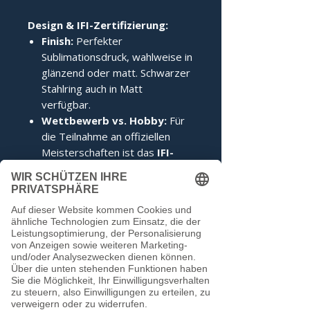
Design & IFI-Zertifizierung:
Finish:
Perfekter
Sublimationsdruck, wahlweise in
glänzend oder matt. Schwarzer
Stahlring auch in Matt
verfügbar.
Wettbewerb vs. Hobby:
Für
die Teilnahme an offiziellen
Meisterschaften ist das
IFI-
Siegel
zwingend erforderlich.
Im Hobbybereich kann darauf
verzichtet werden.
Noch keine Bewertungen
vorhanden
Jetzt die erste Bewertung abgeben.