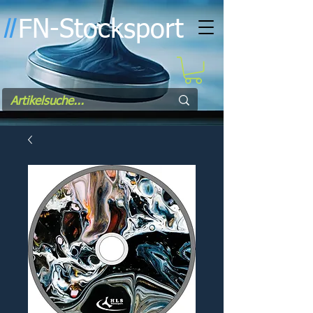
FN-Stocksport
l
l