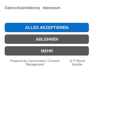
Bewertung abgeben
Fragen zum Produkt? Schreib uns
einfach im Chat – wir beraten dich
persönlich.
Auch per WhatsApp
direkt im Chat möglich.
Chatten
FN-Stocksport e.U.
Zeinersdorf 56