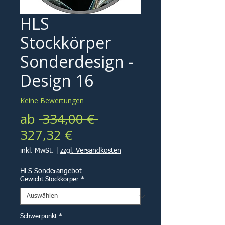
HLS
Stockkörper
Sonderdesign -
Design 16
Keine Bewertungen
Standardpreis
ab
 334,00 € 
Sale-
327,32 €
Preis
inkl. MwSt.
|
zzgl. Versandkosten
HLS Sonderangebot
Gewicht Stockkörper
*
Schwerpunkt
*