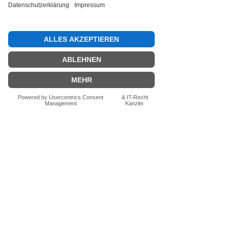
Bewertung abgeben
Fragen zum Produkt? Schreib uns
einfach im Chat – wir beraten dich
persönlich.
Auch per WhatsApp
direkt im Chat möglich.
Chatten
FN-Stocksport e.U.
Zeinersdorf 56
A - 4312 Ried in der Riedmark