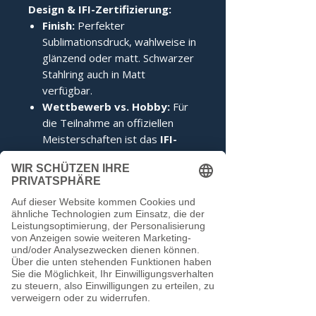
Design & IFI-Zertifizierung:
Finish:
Perfekter
Sublimationsdruck, wahlweise in
glänzend oder matt. Schwarzer
Stahlring auch in Matt
verfügbar.
Wettbewerb vs. Hobby:
Für
die Teilnahme an offiziellen
Meisterschaften ist das
IFI-
Siegel
zwingend erforderlich.
Im Hobbybereich kann darauf
verzichtet werden.
Noch keine Bewertungen
vorhanden
Jetzt die erste Bewertung abgeben.