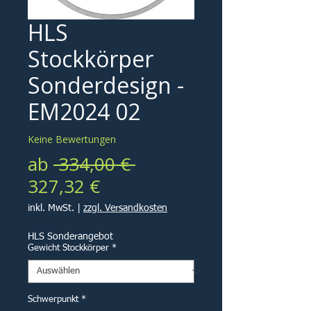
HLS
Stockkörper
Sonderdesign -
EM2024 02
Keine Bewertungen
Standardpreis
ab
 334,00 € 
Sale-
327,32 €
Preis
inkl. MwSt.
|
zzgl. Versandkosten
HLS Sonderangebot
Gewicht Stockkörper
*
Schwerpunkt
*