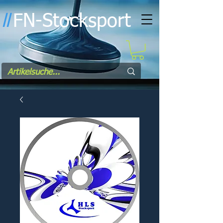
FN-Stocksport
l
l