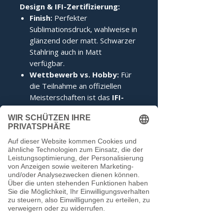
Design & IFI-Zertifizierung:
Finish:
Perfekter
Sublimationsdruck, wahlweise in
glänzend oder matt. Schwarzer
Stahlring auch in Matt
verfügbar.
Wettbewerb vs. Hobby:
Für
die Teilnahme an offiziellen
Meisterschaften ist das
IFI-
Siegel
zwingend erforderlich.
Im Hobbybereich kann darauf
verzichtet werden.
Noch keine Bewertungen
vorhanden
Jetzt die erste Bewertung abgeben.