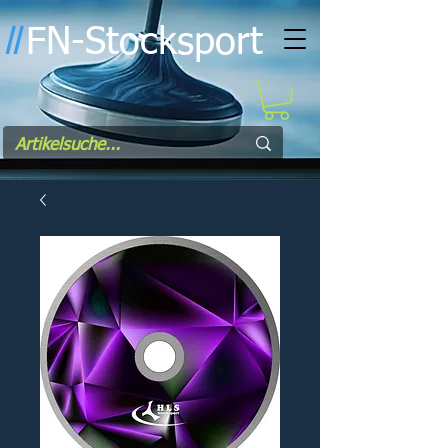
FN-Stocksport
l
l