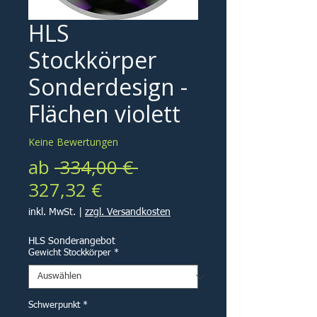
HLS
Stockkörper
Sonderdesign -
Flächen violett
Keine Bewertungen
Standardpreis
ab
 334,00 € 
Sale-
327,32 €
Preis
inkl. MwSt.
|
zzgl. Versandkosten
HLS Sonderangebot
Gewicht Stockkörper
*
Schwerpunkt
*