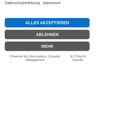
Bewertung abgeben
Fragen zum Produkt? Schreib uns
einfach im Chat – wir beraten dich
persönlich.
Auch per WhatsApp
direkt im Chat möglich.
Chatten
FN-Stocksport e.U.
Zeinersdorf 56
A - 4312 Ried in der Riedmark