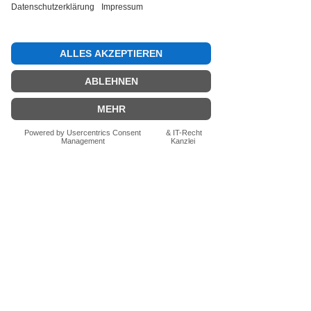
Bewertung abgeben
Fragen zum Produkt? Schreib uns
einfach im Chat – wir beraten dich
persönlich.
Auch per WhatsApp
direkt im Chat möglich.
Chatten
FN-Stocksport e.U.
Zeinersdorf 56
A - 4312 Ried in der Riedmark