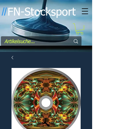
FN-Stocksport
l
l