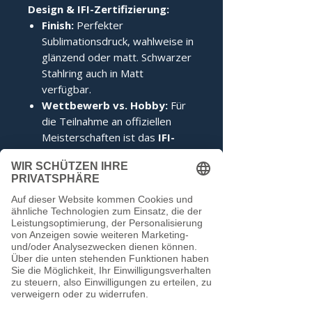
Design & IFI-Zertifizierung:
Finish:
Perfekter
Sublimationsdruck, wahlweise in
glänzend oder matt. Schwarzer
Stahlring auch in Matt
verfügbar.
Wettbewerb vs. Hobby:
Für
die Teilnahme an offiziellen
Meisterschaften ist das
IFI-
Siegel
zwingend erforderlich.
Im Hobbybereich kann darauf
verzichtet werden.
Noch keine Bewertungen
vorhanden
Jetzt die erste Bewertung abgeben.