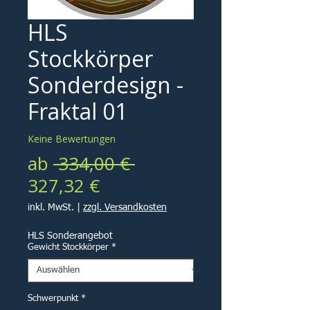
HLS
Stockkörper
Sonderdesign -
Fraktal 01
Keine Bewertungen
Standardpreis
ab
 334,00 € 
Sale-
327,32 €
Preis
inkl. MwSt.
|
zzgl. Versandkosten
HLS Sonderangebot
Gewicht Stockkörper
*
Schwerpunkt
*