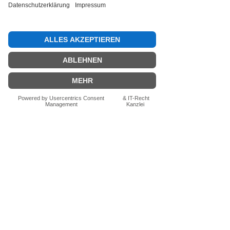
Bewertung abgeben
Fragen zum Produkt? Schreib uns
einfach im Chat – wir beraten dich
persönlich.
Auch per WhatsApp
direkt im Chat möglich.
Chatten
FN-Stocksport e.U.
Zeinersdorf 56
A - 4312 Ried in der Riedmark