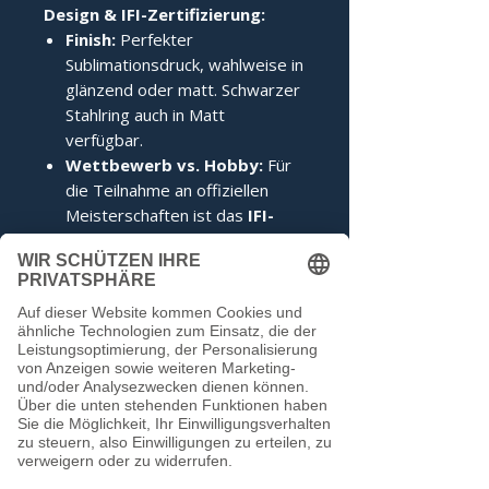
Design & IFI-Zertifizierung:
Finish:
Perfekter
Sublimationsdruck, wahlweise in
glänzend oder matt. Schwarzer
Stahlring auch in Matt
verfügbar.
Wettbewerb vs. Hobby:
Für
die Teilnahme an offiziellen
Meisterschaften ist das
IFI-
Siegel
zwingend erforderlich.
Im Hobbybereich kann darauf
verzichtet werden.
Noch keine Bewertungen
vorhanden
Jetzt die erste Bewertung abgeben.