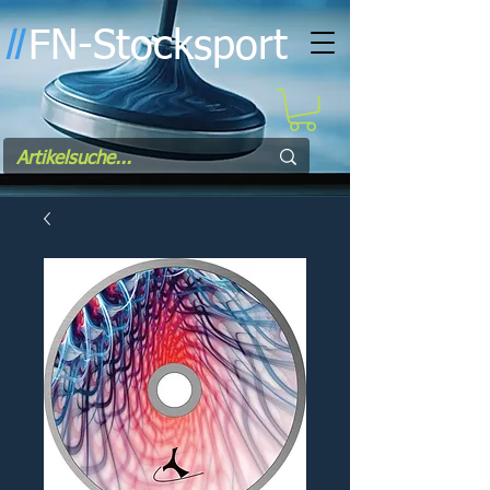
FN-Stocksport
l
l