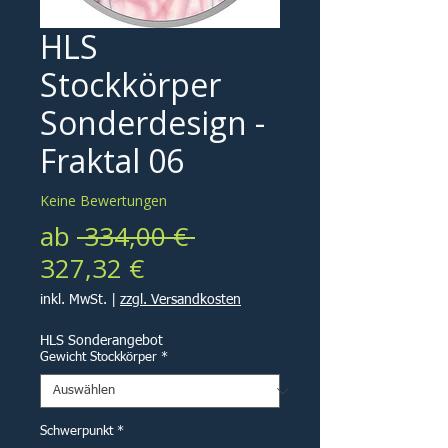
HLS
Stockkörper
Sonderdesign -
Fraktal 06
Keine Bewertungen
Standardpreis
ab
 334,00 € 
Sale-
327,32 €
Preis
inkl. MwSt.
|
zzgl. Versandkosten
HLS Sonderangebot
Gewicht Stockkörper
*
Schwerpunkt
*