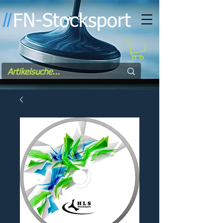
FN-Stocksport
l
l