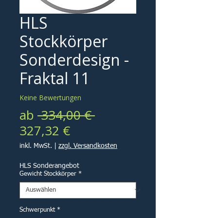
HLS
Stockkörper
Sonderdesign -
Fraktal 11
Keine Bewertungen
Standardpreis
ab
 334,00 € 
Sale-
327,32 €
Preis
inkl. MwSt.
|
zzgl. Versandkosten
HLS Sonderangebot
Gewicht Stockkörper
*
Schwerpunkt
*