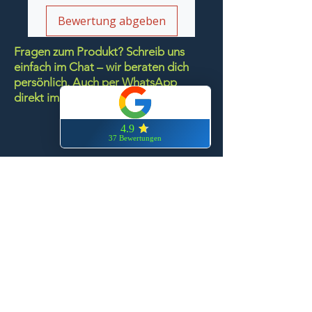
Bewertung abgeben
Fragen zum Produkt? Schreib uns
einfach im Chat – wir beraten dich
persönlich.
Auch per WhatsApp
direkt im Chat möglich.
Chatten
FN-Stocksport e.U.
Zeinersdorf 56
A - 4312 Ried in der Riedmark