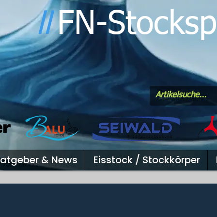
FN-Stocksp
l
l
atgeber & News
Eisstock / Stockkörper