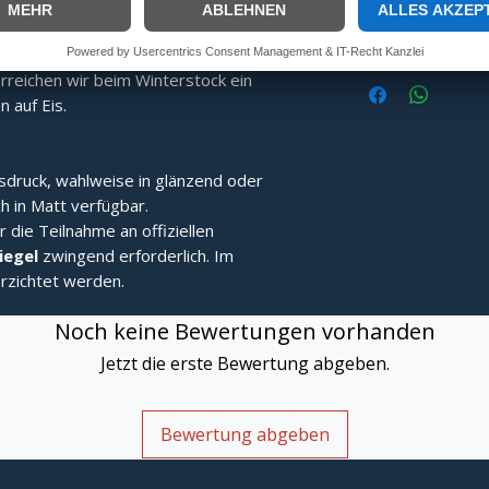
ng:
Speziell gefertigt für überragende
In
Fang- und Stehvermögen.
alten:
Durch eine speziell ans Limit
reichen wir beim Winterstock ein
 auf Eis.
sdruck, wahlweise in glänzend oder
h in Matt verfügbar.
r die Teilnahme an offiziellen
Siegel
zwingend erforderlich. Im
rzichtet werden.
Noch keine Bewertungen vorhanden
Jetzt die erste Bewertung abgeben.
Bewertung abgeben