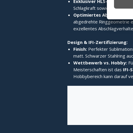
Exklusiver HLS-Edelstahlri
Schlagkraft sowie enormes 
Optimiertes Abschlagverh
abgedrehte Ringgeometrie er
exzellentes Abschlagverhalten
Design & IFI-Zertifizierung:
Finish:
Perfekter Sublimation
matt. Schwarzer Stahlring auc
Wettbewerb vs. Hobby:
Fü
Meisterschaften ist das
IFI-
Hobbybereich kann darauf ve