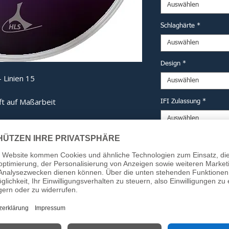
Auswählen
Schlaghärte
*
Auswählen
Design
*
 Linien 15
Auswählen
ft auf Maßarbeit
IFI Zulassung
*
Auswählen
derne Technik und eine kompromisslose
mputererprobten Haube bis hin zum
Option DESV Siegel (fü
ng ist jedes Bauteil auf maximale
Auswählen
Anzahl
*
 Detail:
ech-Haube:
Computergestützt
Kraftverteilung beim Aufprall zu