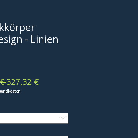
kkörper
sign - Linien
Standardpreis
Sale-
€ 
327,32 €
Preis
rsandkosten