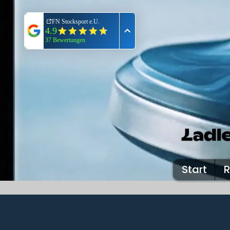
Start
R