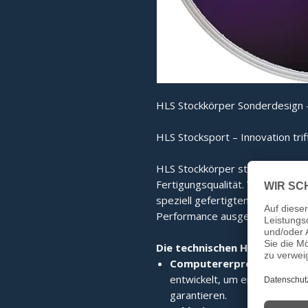
HLS Stockkörper Sonderdesign -
HLS Stocksport – Innovation trif
HLS Stockkörper stehen für mo
Fertigungsqualität. Von der co
speziell gefertigten Edelstahlri
Performance ausgelegt.
Die technischen Highlights im
Computererprobte High-T
entwickelt, um eine perfekte 
garantieren.