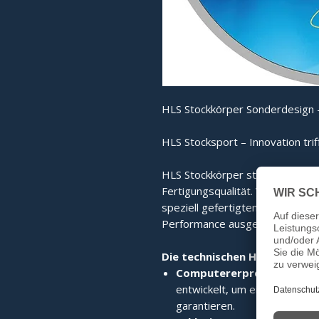
HLS Stockkörper Sonderdesign -
HLS Stocksport – Innovation trif
HLS Stockkörper stehen für mo
Fertigungsqualität. Von der co
speziell gefertigten Edelstahlri
Performance ausgelegt.
Die technischen Highlights im
Computererprobte High-T
entwickelt, um eine perfekte 
garantieren.