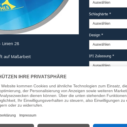
Auswählen
Schlaghärte
*
Auswählen
Design
*
 Linien 28
Auswählen
ft auf Maßarbeit
IFI Zulassung
*
Auswählen
derne Technik und eine kompromisslose
mputererprobten Haube bis hin zum
Option DESV Siegel (fü
ng ist jedes Bauteil auf maximale
Auswählen
Anzahl
*
 Detail:
ech-Haube:
Computergestützt
Kraftverteilung beim Aufprall zu