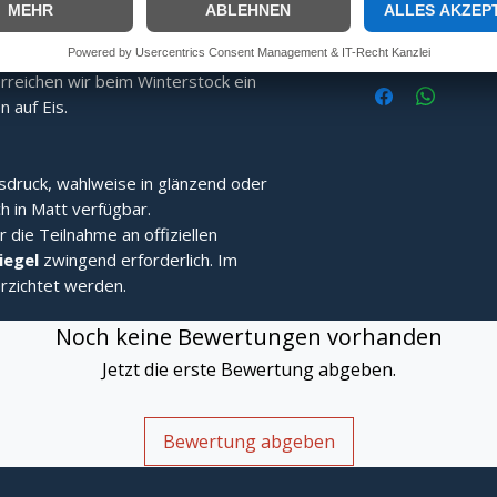
ng:
Speziell gefertigt für überragende
In
Fang- und Stehvermögen.
alten:
Durch eine speziell ans Limit
reichen wir beim Winterstock ein
 auf Eis.
sdruck, wahlweise in glänzend oder
h in Matt verfügbar.
r die Teilnahme an offiziellen
Siegel
zwingend erforderlich. Im
rzichtet werden.
Noch keine Bewertungen vorhanden
Jetzt die erste Bewertung abgeben.
Bewertung abgeben