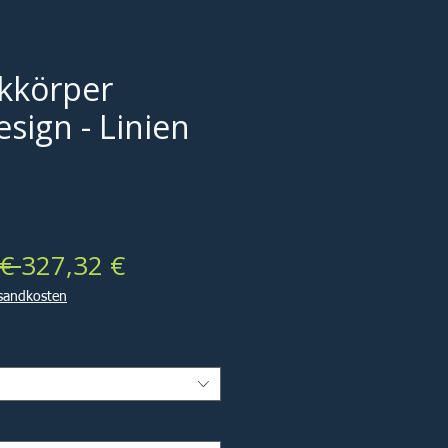
kkörper
sign - Linien
Standardpreis
Sale-
€ 
327,32 €
Preis
rsandkosten