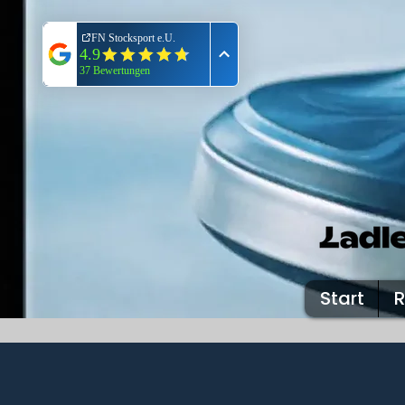
Start
R