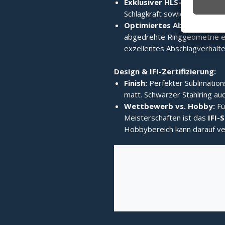
Exklusiver HLS-Edelstahlri
Schlagkraft sowie enormes 
Optimiertes Abschlagverh
abgedrehte Ringgeometrie er
exzellentes Abschlagverhalten
Design & IFI-Zertifizierung:
Finish:
Perfekter Sublimation
matt. Schwarzer Stahlring auc
Wettbewerb vs. Hobby:
Fü
Meisterschaften ist das
IFI-
Hobbybereich kann darauf ve