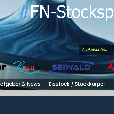
FN-Stocksp
l
l
atgeber & News
Eisstock / Stockkörper