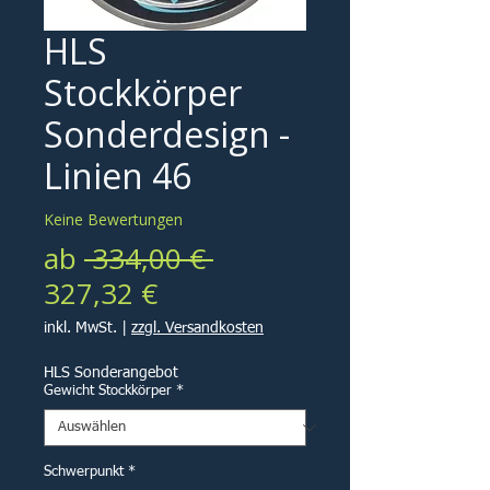
HLS
Stockkörper
Sonderdesign -
Linien 46
Keine Bewertungen
Standardpreis
ab
 334,00 € 
Sale-
327,32 €
Preis
inkl. MwSt.
|
zzgl. Versandkosten
HLS Sonderangebot
Gewicht Stockkörper
*
Schwerpunkt
*