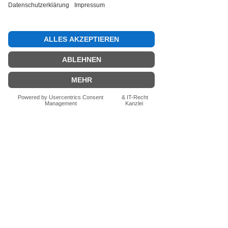
Bewertung abgeben
Fragen zum Produkt? Schreib uns
einfach im Chat – wir beraten dich
persönlich.
Auch per WhatsApp
direkt im Chat möglich.
Chatten
FN-Stocksport e.U.
Zeinersdorf 56
A - 4312 Ried in der Riedmark