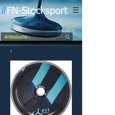
FN-Stocksport
l
l