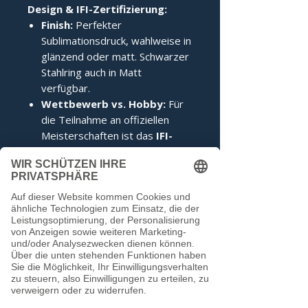
Design & IFI-Zertifizierung:
Finish:
Perfekter
Sublimationsdruck, wahlweise in
glänzend oder matt. Schwarzer
Stahlring auch in Matt
verfügbar.
Wettbewerb vs. Hobby:
Für
die Teilnahme an offiziellen
Meisterschaften ist das
IFI-
Siegel
zwingend erforderlich.
Im Hobbybereich kann darauf
verzichtet werden.
Noch keine Bewertungen
vorhanden
Jetzt die erste Bewertung abgeben.