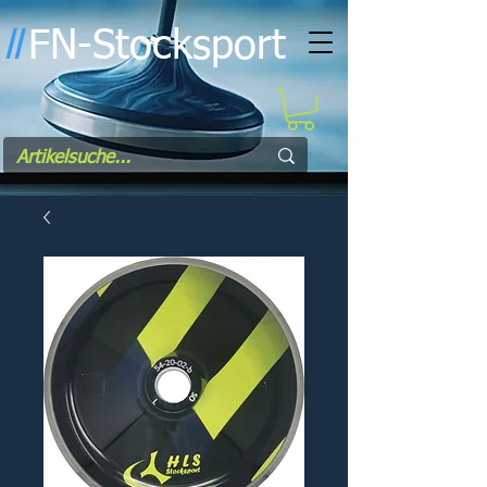
FN-Stocksport
l
l