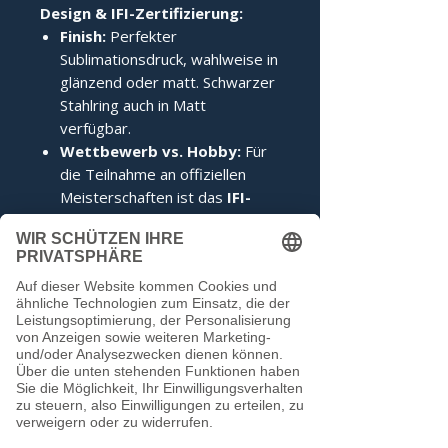
Design & IFI-Zertifizierung:
Finish:
Perfekter
Sublimationsdruck, wahlweise in
glänzend oder matt. Schwarzer
Stahlring auch in Matt
verfügbar.
Wettbewerb vs. Hobby:
Für
die Teilnahme an offiziellen
Meisterschaften ist das
IFI-
Siegel
zwingend erforderlich.
Im Hobbybereich kann darauf
verzichtet werden.
Noch keine Bewertungen
vorhanden
Jetzt die erste Bewertung abgeben.