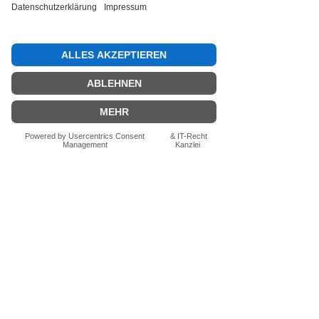
Bewertung abgeben
Fragen zum Produkt? Schreib uns
einfach im Chat – wir beraten dich
persönlich.
Auch per WhatsApp
direkt im Chat möglich.
Chatten
FN-Stocksport e.U.
Zeinersdorf 56
A - 4312 Ried in der Riedmark