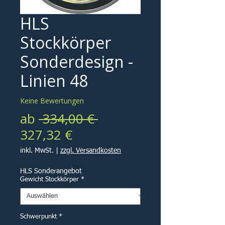
HLS
Stockkörper
Sonderdesign -
Linien 48
Keine Bewertungen
Standardpreis
ab
 334,00 € 
Sale-
327,32 €
Preis
inkl. MwSt.
|
zzgl. Versandkosten
HLS Sonderangebot
Gewicht Stockkörper
*
Schwerpunkt
*