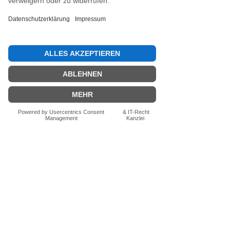
Jetzt die erste Bewertung abgeben.
Bewertung abgeben
Fragen zum Produkt? Schreib uns
einfach im Chat – wir beraten dich
persönlich.
Auch per WhatsApp
direkt im Chat möglich.
Chatten
FN-Stocksport e.U.
Zeinersdorf 56