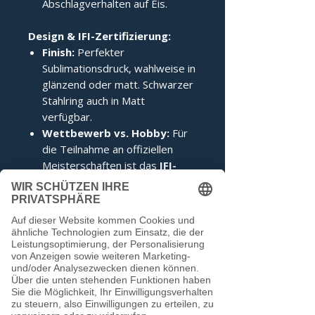
Abschlagverhalten auf Eis.
Design & IFI-Zertifizierung:
Finish:
Perfekter
Sublimationsdruck, wahlweise in
glänzend oder matt. Schwarzer
Stahlring auch in Matt
verfügbar.
Wettbewerb vs. Hobby:
Für
die Teilnahme an offiziellen
Meisterschaften ist das
IFI-
Siegel
zwingend erforderlich.
Im Hobbybereich kann darauf
verzichtet werden.
Noch keine Bewertungen
vorhanden