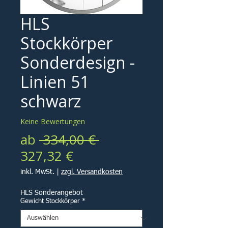
HLS
Stockkörper
Sonderdesign -
Linien 51
schwarz
Keine Bewertungen
Standardpreis
ab
 334,00 € 
Sale-
327,32 €
Preis
inkl. MwSt.
|
zzgl. Versandkosten
HLS Sonderangebot
Gewicht Stockkörper
*