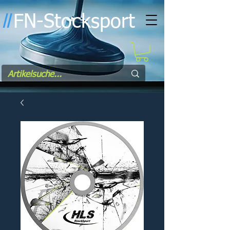
FN-Stocksport
l
l