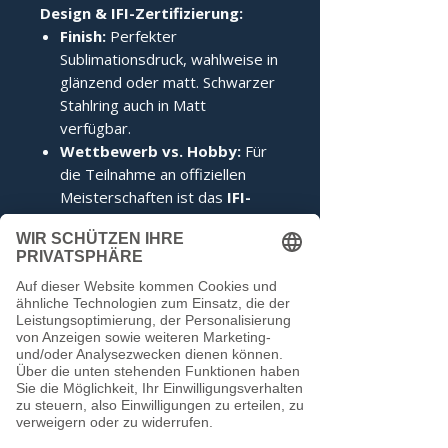
Design & IFI-Zertifizierung:
Finish:
Perfekter
Sublimationsdruck, wahlweise in
glänzend oder matt. Schwarzer
Stahlring auch in Matt
verfügbar.
Wettbewerb vs. Hobby:
Für
die Teilnahme an offiziellen
Meisterschaften ist das
IFI-
Siegel
zwingend erforderlich.
Im Hobbybereich kann darauf
verzichtet werden.
Noch keine Bewertungen
vorhanden
Jetzt die erste Bewertung abgeben.