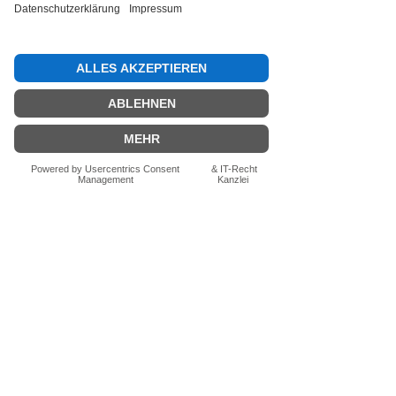
Bewertung abgeben
Fragen zum Produkt? Schreib uns
einfach im Chat – wir beraten dich
persönlich.
Auch per WhatsApp
direkt im Chat möglich.
Chatten
FN-Stocksport e.U.
Zeinersdorf 56
A - 4312 Ried in der Riedmark