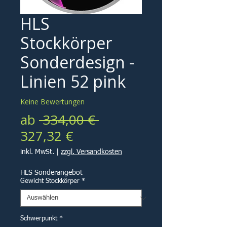
HLS
Stockkörper
Sonderdesign -
Linien 52 pink
Keine Bewertungen
Standardpreis
ab
 334,00 € 
Sale-
327,32 €
Preis
inkl. MwSt.
|
zzgl. Versandkosten
HLS Sonderangebot
Gewicht Stockkörper
*
Schwerpunkt
*