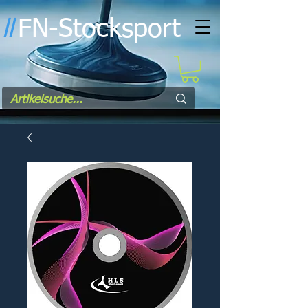
FN-Stocksport
l
l