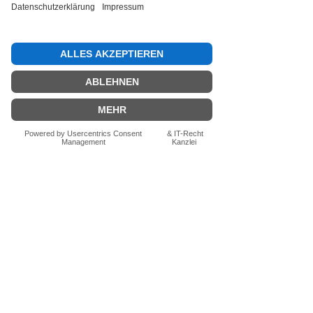
Bewertung abgeben
Fragen zum Produkt? Schreib uns
einfach im Chat – wir beraten dich
persönlich.
Auch per WhatsApp
direkt im Chat möglich.
Chatten
FN-Stocksport e.U.
Zeinersdorf 56
A - 4312 Ried in der Riedmark