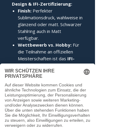
Design & IFI-Zertifizierung:
Finish:
Perfekter
Sublimationsdruck, wahlweise in
glänzend oder matt. Schwarzer
Stahlring auch in Matt
verfügbar.
Wettbewerb vs. Hobby:
Für
die Teilnahme an offiziellen
Meisterschaften ist das
IFI-
Siegel
zwingend erforderlich.
Im Hobbybereich kann darauf
verzichtet werden.
Noch keine Bewertungen
vorhanden
Jetzt die erste Bewertung abgeben.