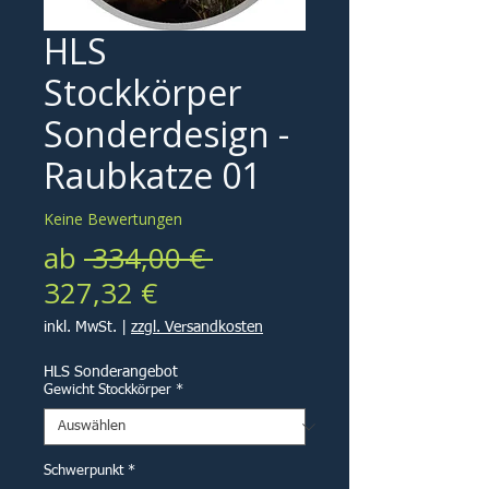
HLS
Stockkörper
Sonderdesign -
Raubkatze 01
Keine Bewertungen
Standardpreis
ab
 334,00 € 
Sale-
327,32 €
Preis
inkl. MwSt.
|
zzgl. Versandkosten
HLS Sonderangebot
Gewicht Stockkörper
*
Schwerpunkt
*