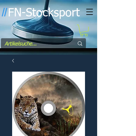
FN-Stocksport
l
l