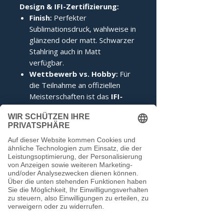
Design & IFI-Zertifizierung:
Finish:
Perfekter
Sublimationsdruck, wahlweise in
glänzend oder matt. Schwarzer
Stahlring auch in Matt
verfügbar.
Wettbewerb vs. Hobby:
Für
die Teilnahme an offiziellen
Meisterschaften ist das
IFI-
Siegel
zwingend erforderlich.
Im Hobbybereich kann darauf
verzichtet werden.
Noch keine Bewertungen
vorhanden
Jetzt die erste Bewertung abgeben.