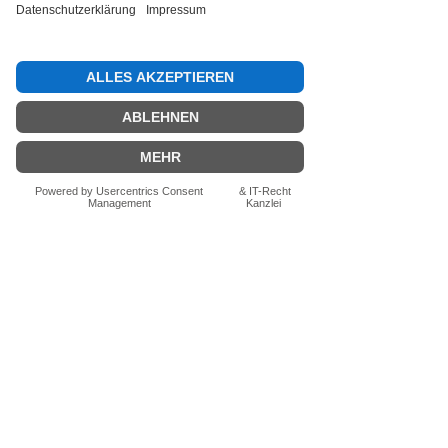
Bewertung abgeben
Fragen zum Produkt? Schreib uns
einfach im Chat – wir beraten dich
persönlich.
Auch per WhatsApp
direkt im Chat möglich.
Chatten
FN-Stocksport e.U.
Zeinersdorf 56
A - 4312 Ried in der Riedmark