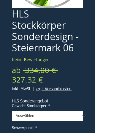
HLS
Stockkörper
Sonderdesign -
Steiermark 06
Keine Bewertungen
Standardpreis
ab
 334,00 € 
Sale-
327,32 €
Preis
inkl. MwSt.
|
zzgl. Versandkosten
HLS Sonderangebot
Gewicht Stockkörper
*
Schwerpunkt
*