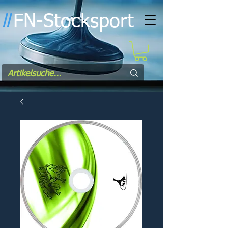
FN-Stocksport
l
l