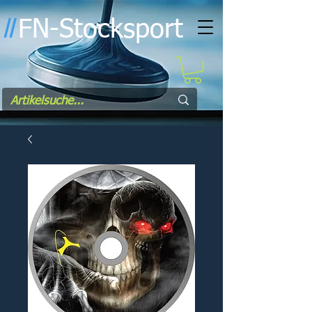
FN-Stocksport
l
l