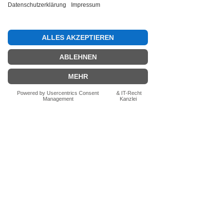
Bewertung abgeben
Fragen zum Produkt? Schreib uns
einfach im Chat – wir beraten dich
persönlich.
Auch per WhatsApp
direkt im Chat möglich.
Chatten
FN-Stocksport e.U.
Zeinersdorf 56
A - 4312 Ried in der Riedmark