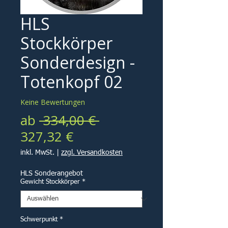
HLS
Stockkörper
Sonderdesign -
Totenkopf 02
Keine Bewertungen
Standardpreis
ab
 334,00 € 
Sale-
327,32 €
Preis
inkl. MwSt.
|
zzgl. Versandkosten
HLS Sonderangebot
Gewicht Stockkörper
*
Schwerpunkt
*