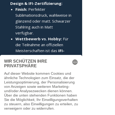
Design & IFI-Zertifizierung:
Finish:
Perfekter
Sublimationsdruck, wahlweise in
glänzend oder matt. Schwarzer
Stahlring auch in Matt
verfügbar.
Wettbewerb vs. Hobby:
Für
die Teilnahme an offiziellen
Meisterschaften ist das
IFI-
Siegel
zwingend erforderlich.
Im Hobbybereich kann darauf
verzichtet werden.
Noch keine Bewertungen
vorhanden
Jetzt die erste Bewertung abgeben.