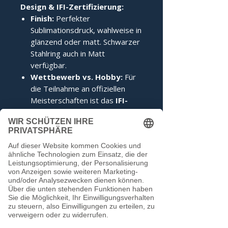
Design & IFI-Zertifizierung:
Finish:
Perfekter
Sublimationsdruck, wahlweise in
glänzend oder matt. Schwarzer
Stahlring auch in Matt
verfügbar.
Wettbewerb vs. Hobby:
Für
die Teilnahme an offiziellen
Meisterschaften ist das
IFI-
Siegel
zwingend erforderlich.
Im Hobbybereich kann darauf
verzichtet werden.
Noch keine Bewertungen
vorhanden
Jetzt die erste Bewertung abgeben.