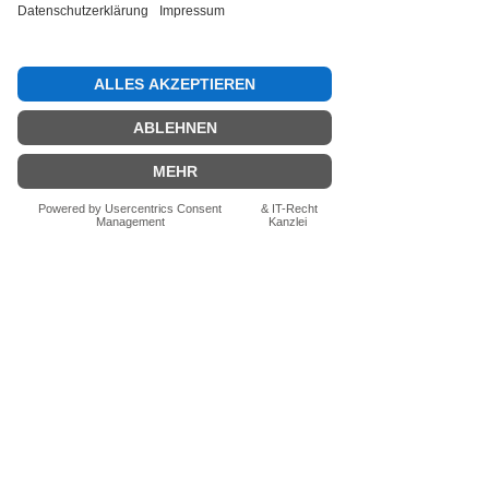
Bewertung abgeben
Fragen zum Produkt? Schreib uns
einfach im Chat – wir beraten dich
persönlich.
Auch per WhatsApp
direkt im Chat möglich.
Chatten
FN-Stocksport e.U.
Zeinersdorf 56
A - 4312 Ried in der Riedmark