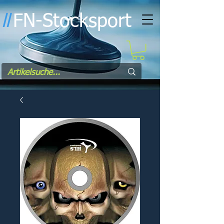
FN-Stocksport
l
l