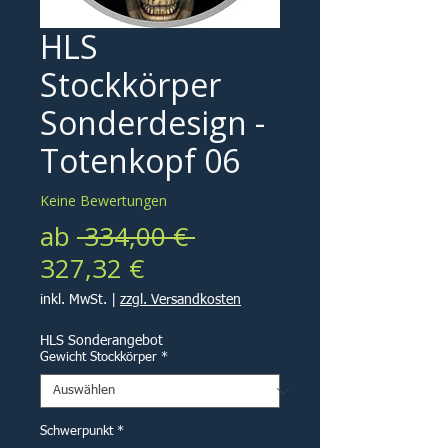
HLS
Stockkörper
Sonderdesign -
Totenkopf 06
Keine Bewertungen
Standardpreis
ab
 334,00 € 
Sale-
327,32 €
Preis
inkl. MwSt.
|
zzgl. Versandkosten
HLS Sonderangebot
Gewicht Stockkörper
*
Schwerpunkt
*