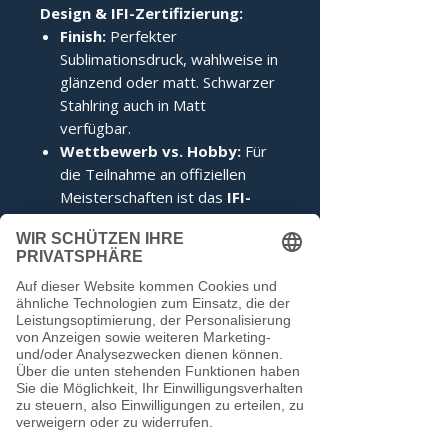
Design & IFI-Zertifizierung:
Finish:
Perfekter
Sublimationsdruck, wahlweise in
glänzend oder matt. Schwarzer
Stahlring auch in Matt
verfügbar.
Wettbewerb vs. Hobby:
Für
die Teilnahme an offiziellen
Meisterschaften ist das
IFI-
Siegel
zwingend erforderlich.
Im Hobbybereich kann darauf
verzichtet werden.
Noch keine Bewertungen
vorhanden
Jetzt die erste Bewertung abgeben.