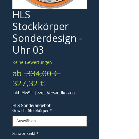
HLS
Stockkörper
Sonderdesign -
Uhr 03
Keine Bewertungen
Standardpreis
ab
 334,00 € 
Sale-
327,32 €
Preis
inkl. MwSt.
|
zzgl. Versandkosten
HLS Sonderangebot
Gewicht Stockkörper
*
Schwerpunkt
*