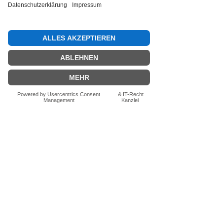
Bewertung abgeben
Fragen zum Produkt? Schreib uns
einfach im Chat – wir beraten dich
persönlich.
Auch per WhatsApp
direkt im Chat möglich.
Chatten
FN-Stocksport e.U.
Zeinersdorf 56
A - 4312 Ried in der Riedmark