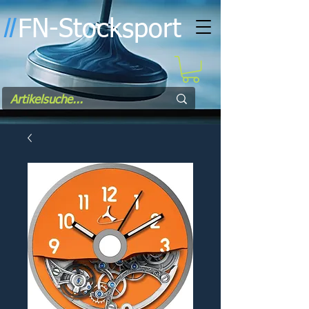
FN-Stocksport
l
l