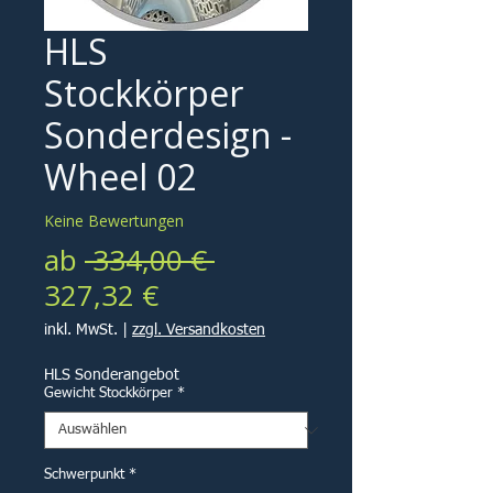
HLS
Stockkörper
Sonderdesign -
Wheel 02
Keine Bewertungen
Standardpreis
ab
 334,00 € 
Sale-
327,32 €
Preis
inkl. MwSt.
|
zzgl. Versandkosten
HLS Sonderangebot
Gewicht Stockkörper
*
Schwerpunkt
*