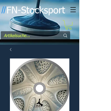
FN-Stocksport
l
l