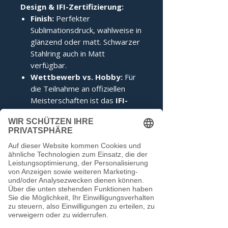
Design & IFI-Zertifizierung:
Finish:
Perfekter
Sublimationsdruck, wahlweise in
glänzend oder matt. Schwarzer
Stahlring auch in Matt
verfügbar.
Wettbewerb vs. Hobby:
Für
die Teilnahme an offiziellen
Meisterschaften ist das
IFI-
Siegel
zwingend erforderlich.
Im Hobbybereich kann darauf
verzichtet werden.
Noch keine Bewertungen
vorhanden
Jetzt die erste Bewertung abgeben.