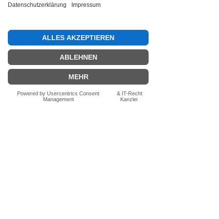
Bewertung abgeben
Fragen zum Produkt? Schreib uns
einfach im Chat – wir beraten dich
persönlich.
Auch per WhatsApp
direkt im Chat möglich.
Chatten
FN-Stocksport e.U.
Zeinersdorf 56
A - 4312 Ried in der Riedmark