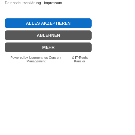
Bewertung abgeben
Fragen zum Produkt? Schreib uns
einfach im Chat – wir beraten dich
persönlich.
Auch per WhatsApp
direkt im Chat möglich.
Chatten
FN-Stocksport e.U.
Zeinersdorf 56
A - 4312 Ried in der Riedmark