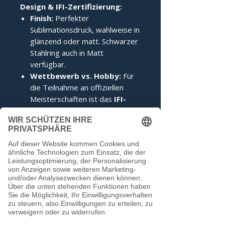
Design & IFI-Zertifizierung:
Finish:
Perfekter
Sublimationsdruck, wahlweise in
glänzend oder matt. Schwarzer
Stahlring auch in Matt
verfügbar.
Wettbewerb vs. Hobby:
Für
die Teilnahme an offiziellen
Meisterschaften ist das
IFI-
Siegel
zwingend erforderlich.
Im Hobbybereich kann darauf
verzichtet werden.
Noch keine Bewertungen
vorhanden
Jetzt die erste Bewertung abgeben.