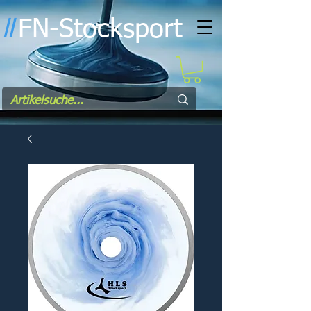
FN-Stocksport
l
l