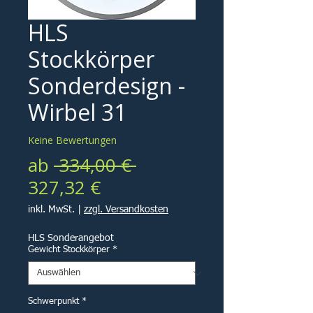
HLS
Stockkörper
Sonderdesign -
Wirbel 31
Keine Bewertungen
Standardpreis
ab
 334,00 € 
Sale-
327,32 €
Preis
inkl. MwSt.
|
zzgl. Versandkosten
HLS Sonderangebot
Gewicht Stockkörper
*
Schwerpunkt
*