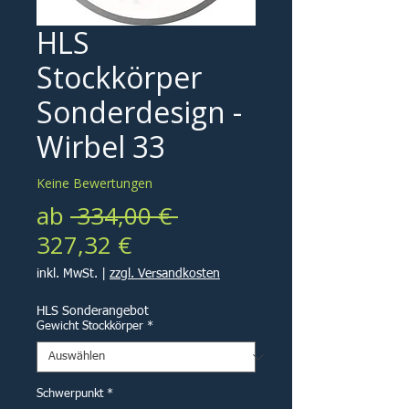
HLS
Stockkörper
Sonderdesign -
Wirbel 33
Keine Bewertungen
Standardpreis
ab
 334,00 € 
Sale-
327,32 €
Preis
inkl. MwSt.
|
zzgl. Versandkosten
HLS Sonderangebot
Gewicht Stockkörper
*
Schwerpunkt
*