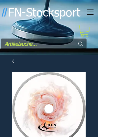
FN-Stocksport
l
l