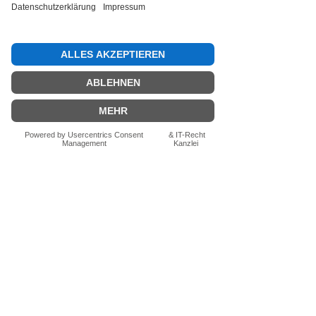
Bewertung abgeben
Fragen zum Produkt? Schreib uns
einfach im Chat – wir beraten dich
persönlich.
Auch per WhatsApp
direkt im Chat möglich.
Chatten
FN-Stocksport e.U.
Zeinersdorf 56
A - 4312 Ried in der Riedmark