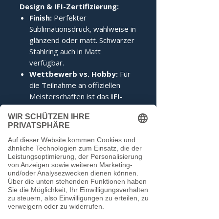
Design & IFI-Zertifizierung:
Finish:
Perfekter
Sublimationsdruck, wahlweise in
glänzend oder matt. Schwarzer
Stahlring auch in Matt
verfügbar.
Wettbewerb vs. Hobby:
Für
die Teilnahme an offiziellen
Meisterschaften ist das
IFI-
Siegel
zwingend erforderlich.
Im Hobbybereich kann darauf
verzichtet werden.
Noch keine Bewertungen
vorhanden
Jetzt die erste Bewertung abgeben.