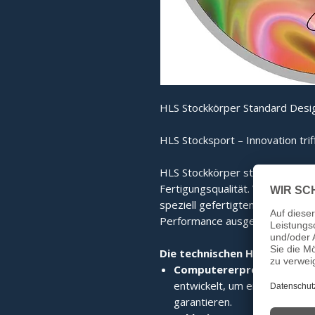
HLS Stockkörper Standard Desig
HLS Stocksport – Innovation trif
HLS Stockkörper stehen für mo
Fertigungsqualität. Von der co
speziell gefertigten Edelstahlri
Performance ausgelegt.
Die technischen Highlights im
Computererprobte High-T
entwickelt, um eine perfekte 
garantieren.