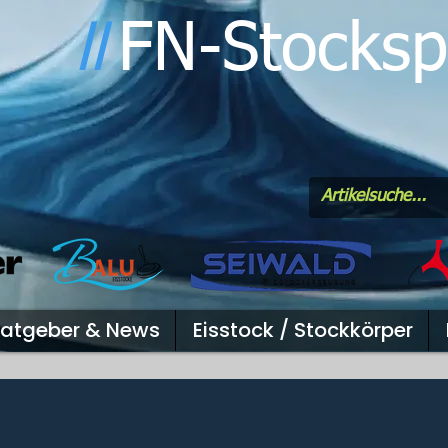
FN-Stocksp
l
l
atgeber & News
Eisstock / Stockkörper