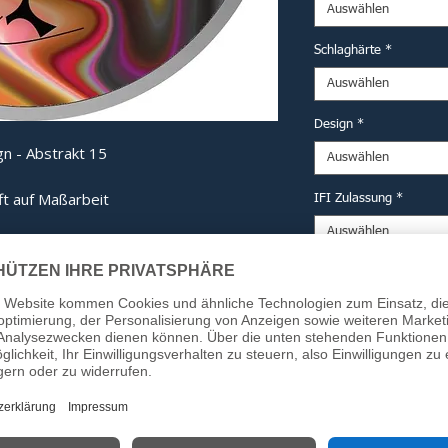
Auswählen
Schlaghärte
*
Auswählen
Design
*
n - Abstrakt 15
Auswählen
ft auf Maßarbeit
IFI Zulassung
*
Auswählen
derne Technik und eine kompromisslose
mputererprobten Haube bis hin zum
Option DESV Siegel (fü
ng ist jedes Bauteil auf maximale
Auswählen
Anzahl
*
 Detail:
ech-Haube:
Computergestützt
Kraftverteilung beim Aufprall zu