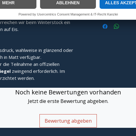
ng:
Speziell gefertigt für überragende
In
Fang- und Stehvermögen.
alten:
Durch eine speziell ans Limit
reichen wir beim Winterstock ein
 auf Eis.
sdruck, wahlweise in glänzend oder
h in Matt verfügbar.
r die Teilnahme an offiziellen
Siegel
zwingend erforderlich. Im
rzichtet werden.
Noch keine Bewertungen vorhanden
Jetzt die erste Bewertung abgeben.
Bewertung abgeben