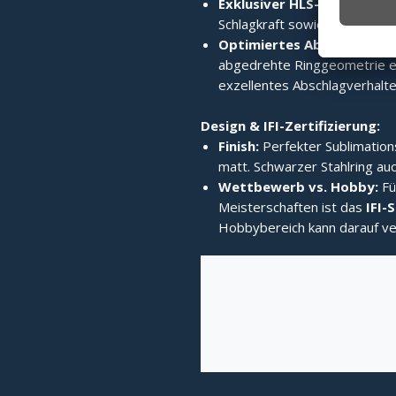
Exklusiver HLS-Edelstahlri
Schlagkraft sowie enormes 
Optimiertes Abschlagverh
abgedrehte Ringgeometrie er
exzellentes Abschlagverhalten
Design & IFI-Zertifizierung:
Finish:
Perfekter Sublimation
matt. Schwarzer Stahlring auc
Wettbewerb vs. Hobby:
Fü
Meisterschaften ist das
IFI-
Hobbybereich kann darauf ve