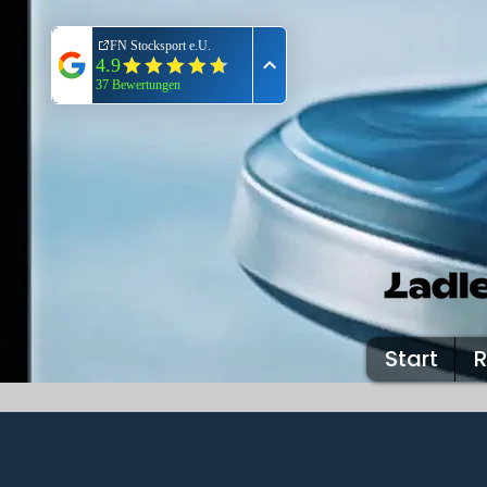
Start
R