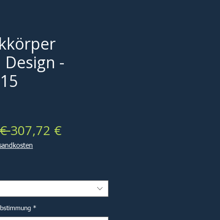
kkörper
 Design -
 15
Standardpreis
Sale-
€ 
307,72 €
Preis
rsandkosten
abstimmung
*