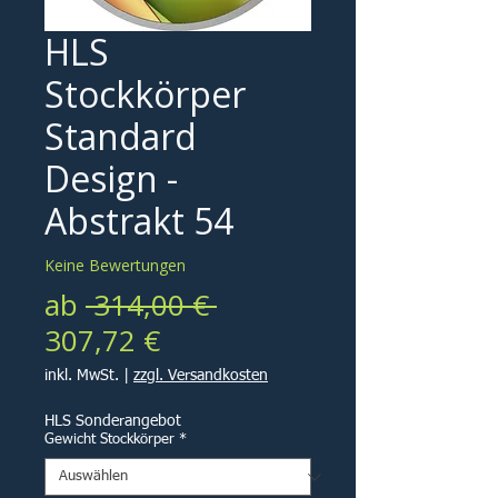
HLS
Stockkörper
Standard
Design -
Abstrakt 54
Keine Bewertungen
Standardpreis
ab
 314,00 € 
Sale-
307,72 €
Preis
inkl. MwSt.
|
zzgl. Versandkosten
HLS Sonderangebot
Gewicht Stockkörper
*