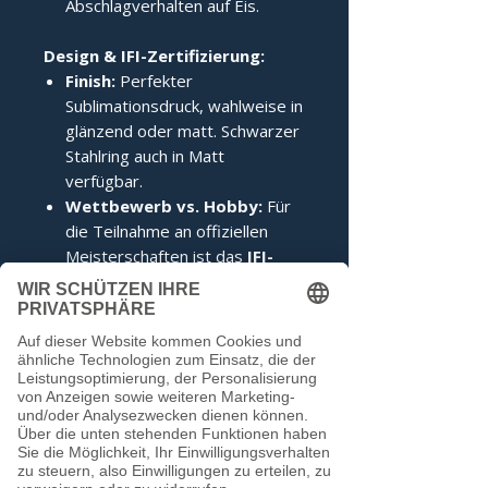
Abschlagverhalten auf Eis.
Design & IFI-Zertifizierung:
Finish:
Perfekter
Sublimationsdruck, wahlweise in
glänzend oder matt. Schwarzer
Stahlring auch in Matt
verfügbar.
Wettbewerb vs. Hobby:
Für
die Teilnahme an offiziellen
Meisterschaften ist das
IFI-
Siegel
zwingend erforderlich.
Im Hobbybereich kann darauf
verzichtet werden.
Noch keine Bewertungen
vorhanden