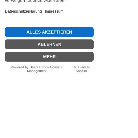
Jetzt die erste Bewertung abgeben.
Bewertung abgeben
Fragen zum Produkt? Schreib uns
einfach im Chat – wir beraten dich
persönlich.
Auch per WhatsApp
direkt im Chat möglich.
Chatten
FN-Stocksport e.U.
Zeinersdorf 56