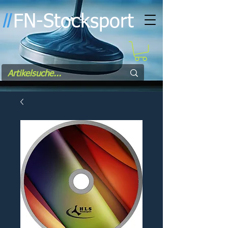
FN-Stocksport
l
l