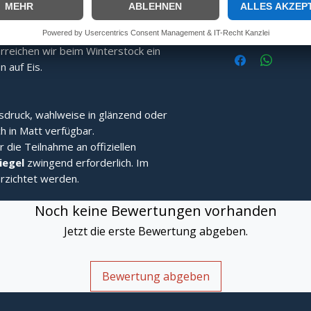
ng:
Speziell gefertigt für überragende
In
Fang- und Stehvermögen.
alten:
Durch eine speziell ans Limit
reichen wir beim Winterstock ein
 auf Eis.
sdruck, wahlweise in glänzend oder
h in Matt verfügbar.
r die Teilnahme an offiziellen
Siegel
zwingend erforderlich. Im
rzichtet werden.
Noch keine Bewertungen vorhanden
Jetzt die erste Bewertung abgeben.
Bewertung abgeben