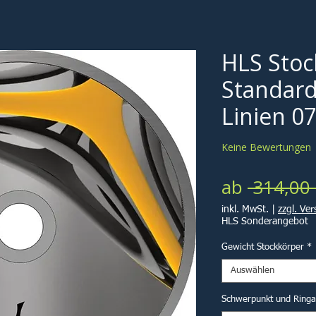
HLS Stoc
Standard
Linien 0
Keine Bewertungen
ab
 314,00 
inkl. MwSt.
|
zzgl. Ve
HLS Sonderangebot
Gewicht Stockkörper
*
Auswählen
Schwerpunkt und Ring