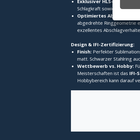
Exklusiver HLS-Edelstahlri
Schlagkraft sowie enormes 
Optimiertes Abschlagverh
abgedrehte Ringgeometrie er
exzellentes Abschlagverhalten
Design & IFI-Zertifizierung:
Finish:
Perfekter Sublimation
matt. Schwarzer Stahlring auc
Wettbewerb vs. Hobby:
Fü
Meisterschaften ist das
IFI-
Hobbybereich kann darauf ve