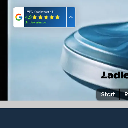
Start
R