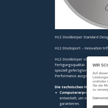
HLS Stockkörper Standard Desig
HLS Stocksport – Innovation trif
HLS Stockkörper stehen für mo
Fertigungsqualität. Von der co
speziell gefertigten Edelstahlri
Performance ausgelegt.
Die technischen Highlights im
Computererprobte High-T
entwickelt, um eine perfekte 
garantieren.