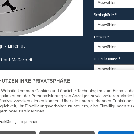
Auswählen
Schlaghärte
*
Auswählen
Design
*
n - Linien 07
Auswählen
ft auf Maßarbeit
IFI Zulassung
*
Auswählen
derne Technik und eine kompromisslose
mputererprobten Haube bis hin zum
Option DESV Siegel (fü
ng ist jedes Bauteil auf maximale
Auswählen
Anzahl
*
 Detail:
ech-Haube:
Computergestützt
Kraftverteilung beim Aufprall zu