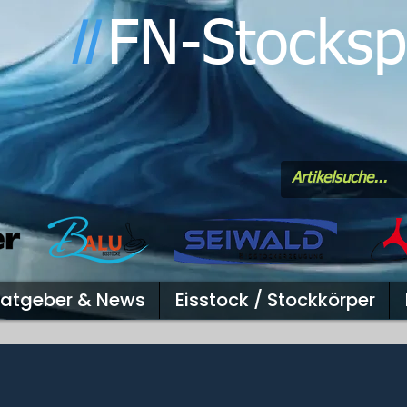
FN-Stocksp
l
l
atgeber & News
Eisstock / Stockkörper