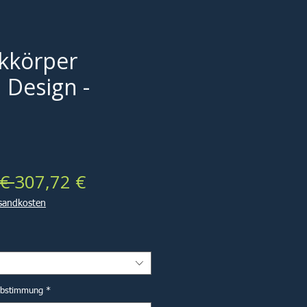
kkörper
 Design -
7
Standardpreis
Sale-
€ 
307,72 €
Preis
rsandkosten
abstimmung
*