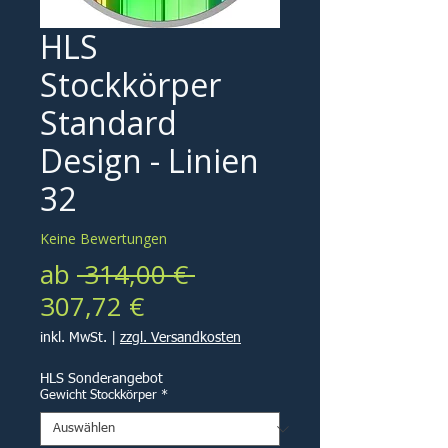
HLS
Stockkörper
Standard
Design - Linien
32
Keine Bewertungen
Standardpreis
ab
 314,00 € 
Sale-
307,72 €
Preis
inkl. MwSt.
|
zzgl. Versandkosten
HLS Sonderangebot
Gewicht Stockkörper
*