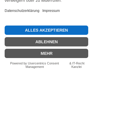
Jetzt die erste Bewertung abgeben.
Bewertung abgeben
Fragen zum Produkt? Schreib uns
einfach im Chat – wir beraten dich
persönlich.
Auch per WhatsApp
direkt im Chat möglich.
Chatten
FN-Stocksport e.U.
Zeinersdorf 56