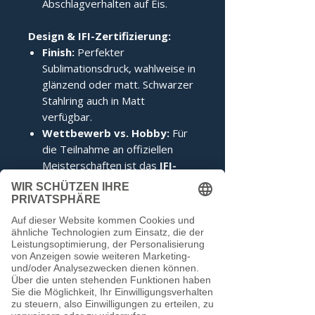
Abschlagverhalten auf Eis.
Design & IFI-Zertifizierung:
Finish:
Perfekter
Sublimationsdruck, wahlweise in
glänzend oder matt. Schwarzer
Stahlring auch in Matt
verfügbar.
Wettbewerb vs. Hobby:
Für
die Teilnahme an offiziellen
Meisterschaften ist das
IFI-
Siegel
zwingend erforderlich.
Im Hobbybereich kann darauf
verzichtet werden.
Noch keine Bewertungen
vorhanden