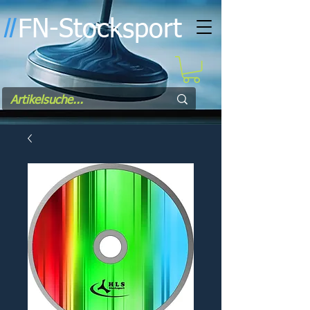
FN-Stocksport
l
l