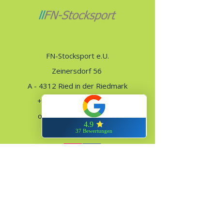
FN-Stocksport e.U.
Zeinersdorf 56
A - 4312 Ried in der Riedmark
+43 (0) 660 250 94 09
office@fn-stocksport.at