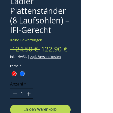
Ladler
Plattenständer
(8 Laufsohlen) –
IFI-Gerecht
Keine Bewertungen
Standardpreis
Sale-
 124,50 € 
122,90 €
Preis
inkl. MwSt.
|
zzgl. Versandkosten
Farbe
*
Anzahl
*
In den Warenkorb