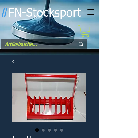
FN-Stocksport
l
l