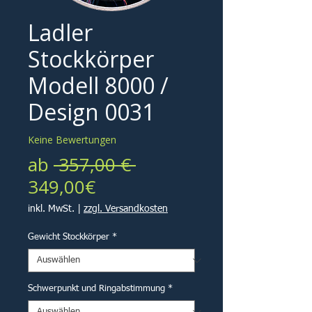
Ladler
Stockkörper
Modell 8000 /
Design 0031
Keine Bewertungen
Standardpreis
ab
 357,00 € 
Sale-
349,00€
Preis
inkl. MwSt.
|
zzgl. Versandkosten
Gewicht Stockkörper
*
Schwerpunkt und Ringabstimmung
*