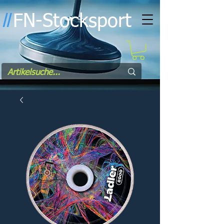
FN-Stocksport
l
l