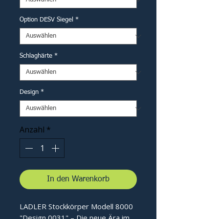
Option DESV Siegel
*
Schlaghärte
*
Design
*
Anzahl
*
In den Warenkorb
LADLER Stockkörper Modell 8000
"Design 0031" – Die neue Ära im