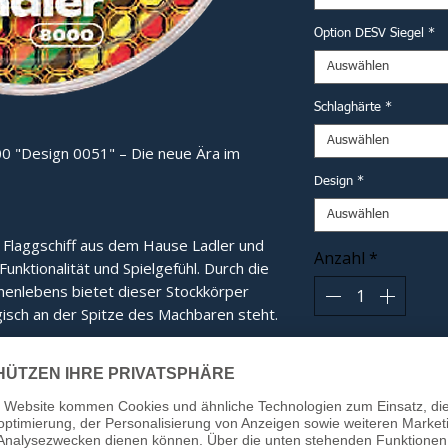
Option DESV Siegel
*
Auswählen
Schlaghärte
*
Auswählen
0 "Design 0051" – Die neue Ära im
Design
*
Auswählen
e Flaggschiff aus dem Hause Ladler und 
Anzahl
*
nktionalität und Spielgefühl. Durch die 
nlebens bietet dieser Stockkörper 
isch an der Spitze des Machbaren steht.
In
e:
Das eigens entwickelte Innenleben
tübertragung und ein gänzlich neues,