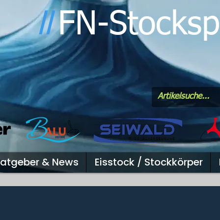
FN-Stocksp
l
l
atgeber & News
Eisstock / Stockkörper