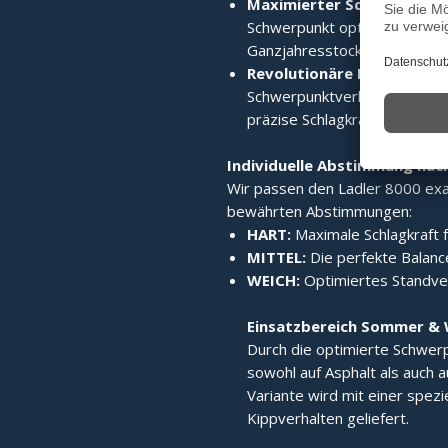
Maximierter Schwerpunkt
Schwerpunkt optimiert verla
Ganzjahresstock macht.
Revolutionäre Laufruhe:
Di
Schwerpunktverlagerung sorgt
präzise Schlagkraft.
Individuelle Abstimmung nac
Wir passen den Ladler 8000 exak
bewährten Abstimmungen:
HART:
Maximale Schlagkraft f
MITTEL:
Die perfekte Balance
WEICH:
Optimiertes Standverh
Einsatzbereich Sommer & 
Durch die optimierte Schwerp
sowohl auf Asphalt als auch a
Variante wird mit einer spez
Kippverhalten geliefert.