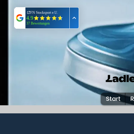
Start
R