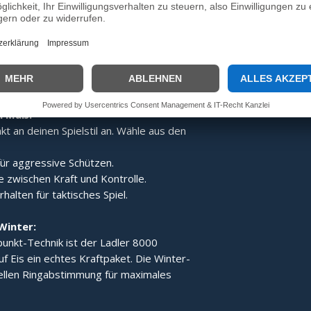
:
Dank des speziellen Aufbaus wird der
gert, was den Ladler 8000 zum idealen
e Technik der Gesamt-
 für ein stabiles Laufverhalten und
h Maß:
t an deinen Spielstil an. Wähle aus den
ür aggressive Schützen.
 zwischen Kraft und Kontrolle.
alten für taktisches Spiel.
Winter:
unkt-Technik ist der Ladler 8000
uf Eis ein echtes Kraftpaket. Die Winter-
iellen Ringabstimmung für maximales