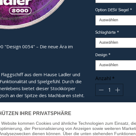
Option DESV Siegel
*
Auswählen
Schlaghärte
*
Auswählen
0 "Design 0054" – Die neue Ära im
Design
*
Auswählen
e Flaggschiff aus dem Hause Ladler und 
Anzahl
*
nktionalität und Spielgefühl. Durch die 
nlebens bietet dieser Stockkörper 
isch an der Spitze des Machbaren steht.
In
e:
Das eigens entwickelte Innenleben
tübertragung und ein gänzlich neues,