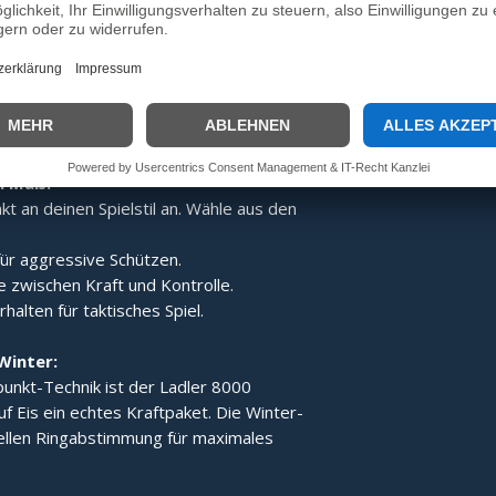
:
Dank des speziellen Aufbaus wird der
gert, was den Ladler 8000 zum idealen
e Technik der Gesamt-
 für ein stabiles Laufverhalten und
h Maß:
t an deinen Spielstil an. Wähle aus den
ür aggressive Schützen.
 zwischen Kraft und Kontrolle.
alten für taktisches Spiel.
Winter:
unkt-Technik ist der Ladler 8000
uf Eis ein echtes Kraftpaket. Die Winter-
iellen Ringabstimmung für maximales