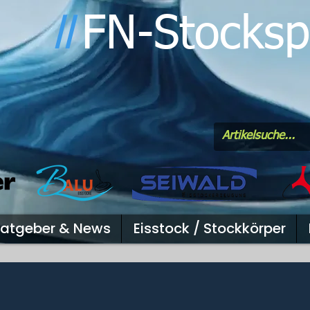
FN-Stocksp
l
l
atgeber & News
Eisstock / Stockkörper