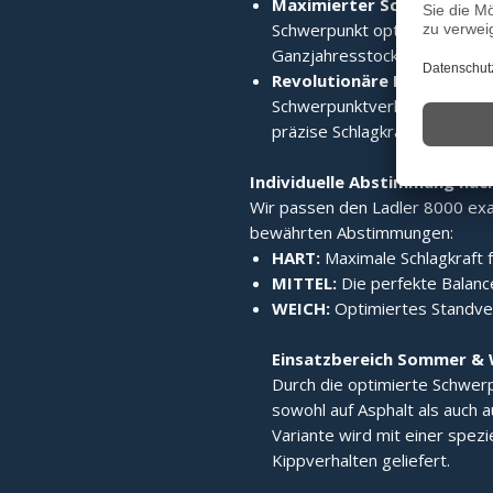
Maximierter Schwerpunkt
Schwerpunkt optimiert verla
Ganzjahresstock macht.
Revolutionäre Laufruhe:
Di
Schwerpunktverlagerung sorgt
präzise Schlagkraft.
Individuelle Abstimmung nac
Wir passen den Ladler 8000 exak
bewährten Abstimmungen:
HART:
Maximale Schlagkraft f
MITTEL:
Die perfekte Balance
WEICH:
Optimiertes Standverh
Einsatzbereich Sommer & 
Durch die optimierte Schwerp
sowohl auf Asphalt als auch a
Variante wird mit einer spez
Kippverhalten geliefert.