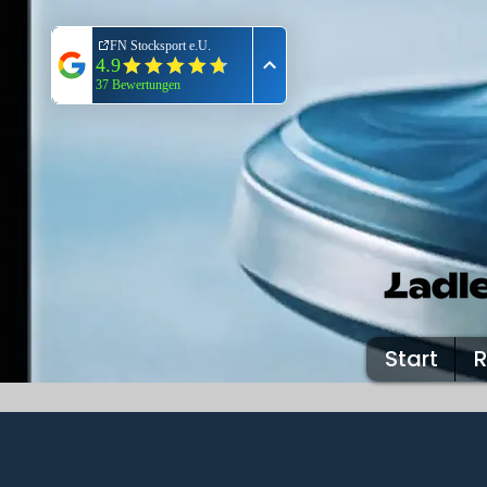
Start
R