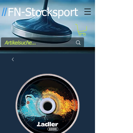
FN-Stocksport
l
l