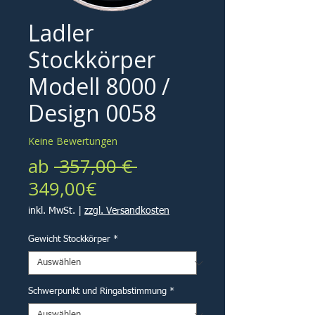
Ladler
Stockkörper
Modell 8000 /
Design 0058
Keine Bewertungen
Standardpreis
ab
 357,00 € 
Sale-
349,00€
Preis
inkl. MwSt.
|
zzgl. Versandkosten
Gewicht Stockkörper
*
Schwerpunkt und Ringabstimmung
*