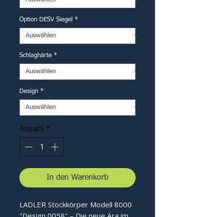
Option DESV Siegel
*
Schlaghärte
*
Design
*
Anzahl
*
In den Warenkorb
LADLER Stockkörper Modell 8000
"Design 0058" – Die neue Ära im