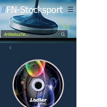
FN-Stocksport
l
l