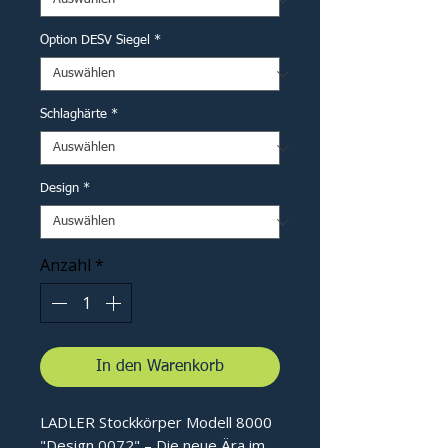
Option DESV Siegel
*
Schlaghärte
*
Design
*
Anzahl
*
In den Warenkorb
LADLER Stockkörper Modell 8000
"Design 0072" – Die neue Ära im