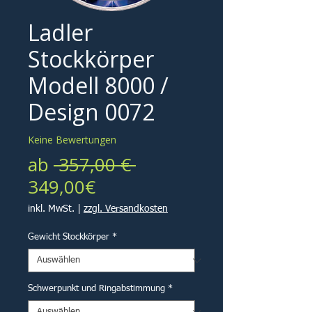
Ladler
Stockkörper
Modell 8000 /
Design 0072
Keine Bewertungen
Standardpreis
ab
 357,00 € 
Sale-
349,00€
Preis
inkl. MwSt.
|
zzgl. Versandkosten
Gewicht Stockkörper
*
Schwerpunkt und Ringabstimmung
*