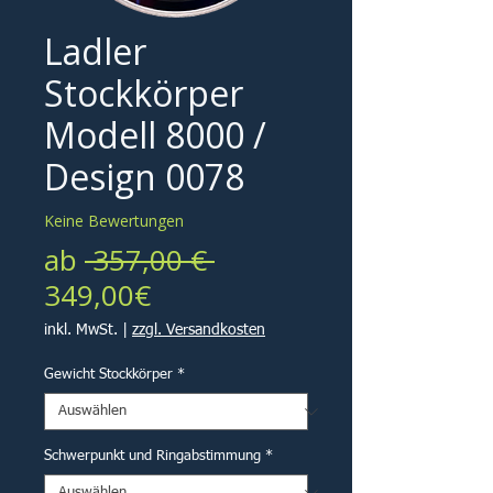
Ladler
Stockkörper
Modell 8000 /
Design 0078
Keine Bewertungen
Standardpreis
ab
 357,00 € 
Sale-
349,00€
Preis
inkl. MwSt.
|
zzgl. Versandkosten
Gewicht Stockkörper
*
Schwerpunkt und Ringabstimmung
*