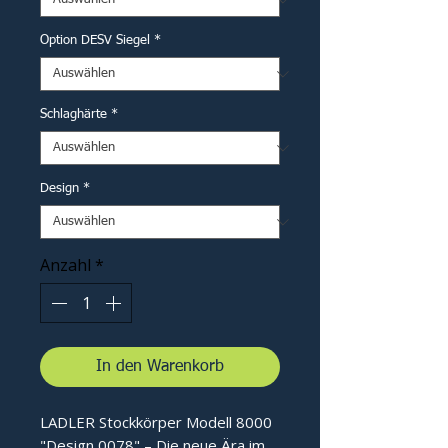
Option DESV Siegel
*
Schlaghärte
*
Design
*
Anzahl
*
In den Warenkorb
LADLER Stockkörper Modell 8000
"Design 0078" – Die neue Ära im