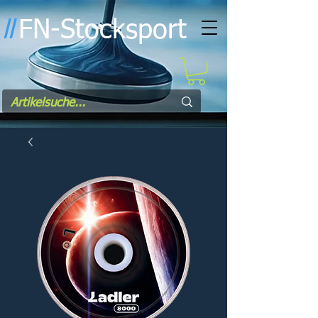
FN-Stocksport
l
l