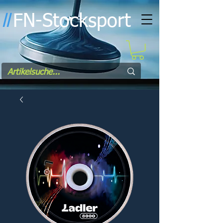
FN-Stocksport
l
l