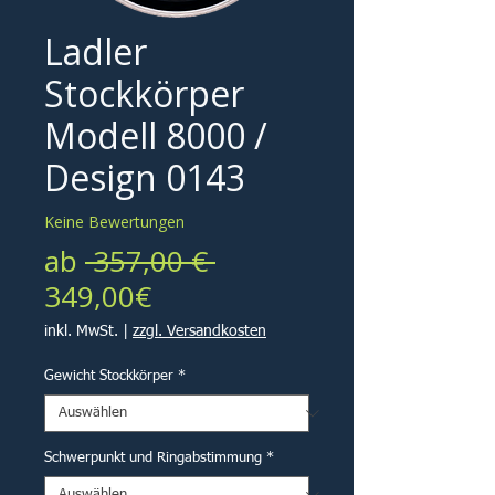
Ladler
Stockkörper
Modell 8000 /
Design 0143
Keine Bewertungen
Standardpreis
ab
 357,00 € 
Sale-
349,00€
Preis
inkl. MwSt.
|
zzgl. Versandkosten
Gewicht Stockkörper
*
Schwerpunkt und Ringabstimmung
*