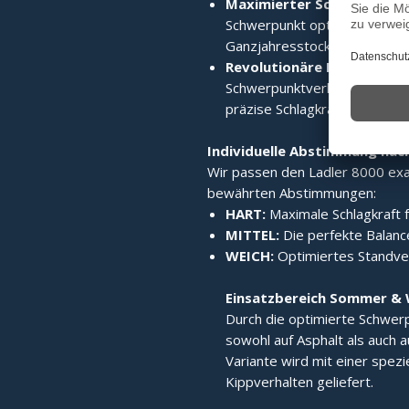
Maximierter Schwerpunkt
Schwerpunkt optimiert verla
Ganzjahresstock macht.
Revolutionäre Laufruhe:
Di
Schwerpunktverlagerung sorgt
präzise Schlagkraft.
Individuelle Abstimmung nac
Wir passen den Ladler 8000 exak
bewährten Abstimmungen:
HART:
Maximale Schlagkraft f
MITTEL:
Die perfekte Balance
WEICH:
Optimiertes Standverh
Einsatzbereich Sommer & 
Durch die optimierte Schwerp
sowohl auf Asphalt als auch a
Variante wird mit einer spez
Kippverhalten geliefert.