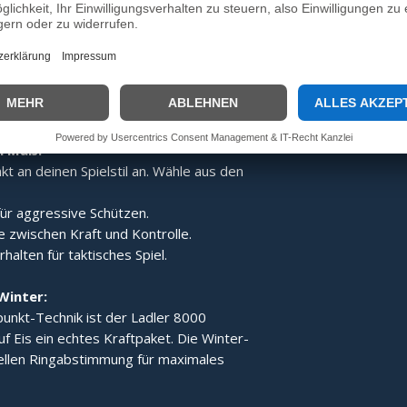
:
Dank des speziellen Aufbaus wird der
gert, was den Ladler 8000 zum idealen
e Technik der Gesamt-
 für ein stabiles Laufverhalten und
h Maß:
t an deinen Spielstil an. Wähle aus den
ür aggressive Schützen.
 zwischen Kraft und Kontrolle.
alten für taktisches Spiel.
Winter:
unkt-Technik ist der Ladler 8000
uf Eis ein echtes Kraftpaket. Die Winter-
iellen Ringabstimmung für maximales