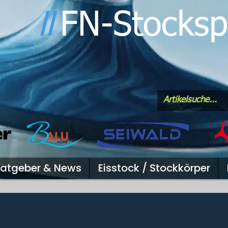
FN-Stocksp
l
l
atgeber & News
Eisstock / Stockkörper