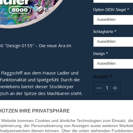
Option DESV Siegel
*
Auswählen
Schlaghärte
*
Auswählen
0 "Design 0155" – Die neue Ära im
Design
*
Auswählen
e Flaggschiff aus dem Hause Ladler und 
Anzahl
*
nktionalität und Spielgefühl. Durch die 
nlebens bietet dieser Stockkörper 
isch an der Spitze des Machbaren steht.
In
e:
Das eigens entwickelte Innenleben
tübertragung und ein gänzlich neues,