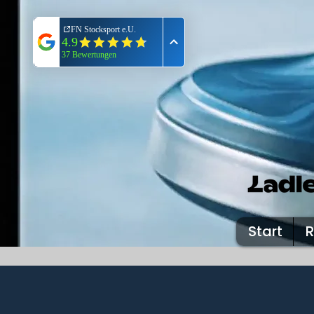
Start
R