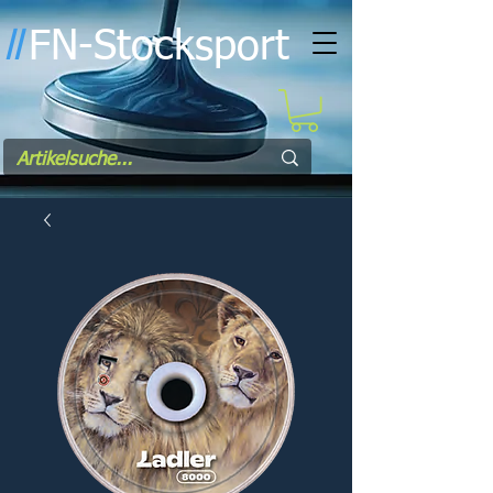
FN-Stocksport
l
l