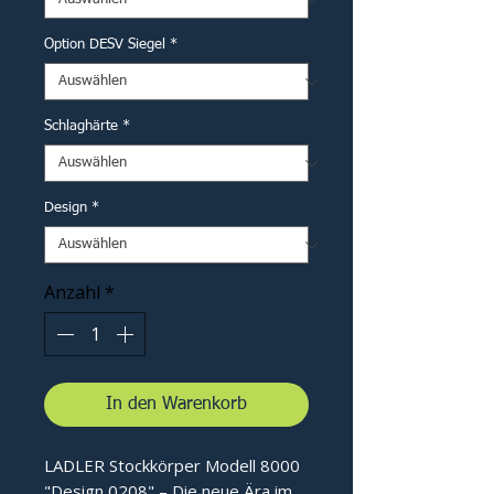
Option DESV Siegel
*
Schlaghärte
*
Design
*
Anzahl
*
In den Warenkorb
LADLER Stockkörper Modell 8000
"Design 0208" – Die neue Ära im