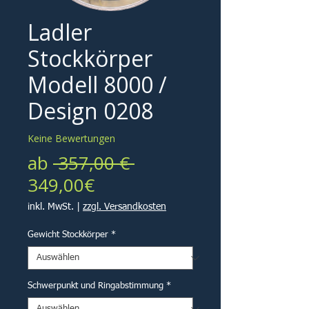
Ladler
Stockkörper
Modell 8000 /
Design 0208
Keine Bewertungen
Standardpreis
ab
 357,00 € 
Sale-
349,00€
Preis
inkl. MwSt.
|
zzgl. Versandkosten
Gewicht Stockkörper
*
Schwerpunkt und Ringabstimmung
*