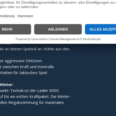
:
Dank des speziellen Aufbaus wird der
gert, was den Ladler 8000 zum idealen
e Technik der Gesamt-
 für ein stabiles Laufverhalten und
h Maß:
t an deinen Spielstil an. Wähle aus den
ür aggressive Schützen.
 zwischen Kraft und Kontrolle.
alten für taktisches Spiel.
Winter:
unkt-Technik ist der Ladler 8000
uf Eis ein echtes Kraftpaket. Die Winter-
iellen Ringabstimmung für maximales