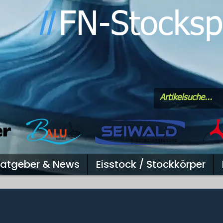
FN-Stocksp
l
l
atgeber & News
Eisstock / Stockkörper