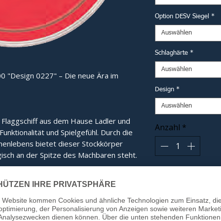
Option DESV Siegel
*
Auswählen
Schlaghärte
*
Auswählen
0 "Design 0227" – Die neue Ära im
Design
*
Auswählen
e Flaggschiff aus dem Hause Ladler und 
Anzahl
*
nktionalität und Spielgefühl. Durch die 
nlebens bietet dieser Stockkörper 
isch an der Spitze des Machbaren steht.
In
e:
Das eigens entwickelte Innenleben
tübertragung und ein gänzlich neues,