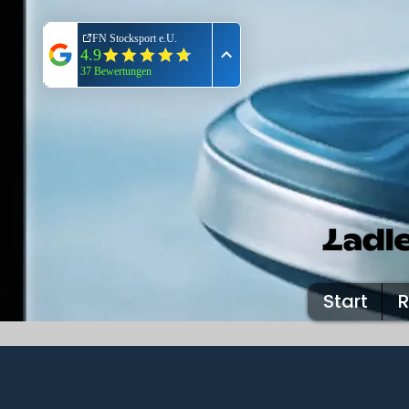
Start
R