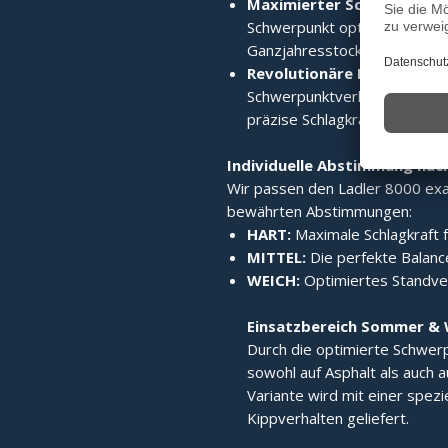
Maximierter Schwerpunkt
Schwerpunkt optimiert verla
Ganzjahresstock macht.
Revolutionäre Laufruhe:
Di
Schwerpunktverlagerung sorgt
präzise Schlagkraft.
Individuelle Abstimmung nac
Wir passen den Ladler 8000 exak
bewährten Abstimmungen:
HART:
Maximale Schlagkraft f
MITTEL:
Die perfekte Balance
WEICH:
Optimiertes Standverh
Einsatzbereich Sommer & 
Durch die optimierte Schwerp
sowohl auf Asphalt als auch a
Variante wird mit einer spez
Kippverhalten geliefert.