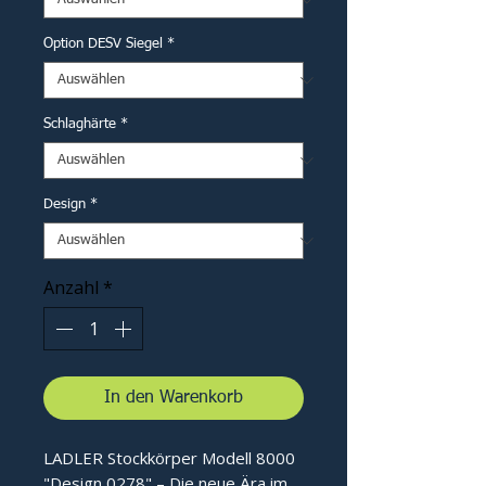
Option DESV Siegel
*
Schlaghärte
*
Design
*
Anzahl
*
In den Warenkorb
LADLER Stockkörper Modell 8000
"Design 0278" – Die neue Ära im