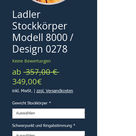
Ladler
Stockkörper
Modell 8000 /
Design 0278
Keine Bewertungen
Standardpreis
ab
 357,00 € 
Sale-
349,00€
Preis
inkl. MwSt.
|
zzgl. Versandkosten
Gewicht Stockkörper
*
Schwerpunkt und Ringabstimmung
*