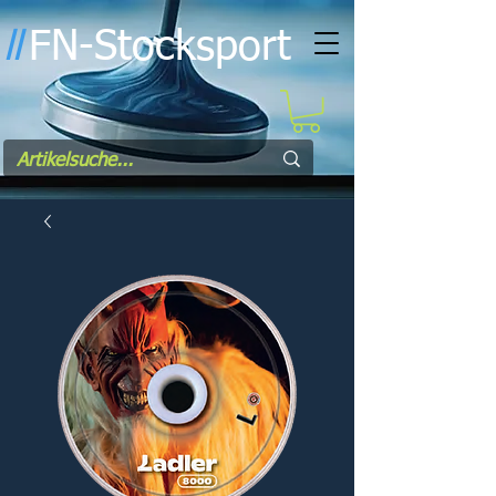
FN-Stocksport
l
l