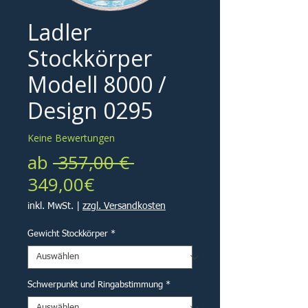
Ladler
Stockkörper
Modell 8000 /
Design 0295
Keine Bewertungen
Standardpreis
ab
 357,00 € 
Sale-
349,00€
Preis
inkl. MwSt.
|
zzgl. Versandkosten
Gewicht Stockkörper
*
Schwerpunkt und Ringabstimmung
*