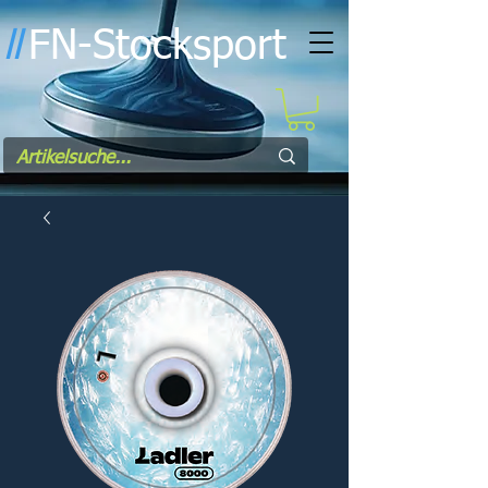
FN-Stocksport
l
l