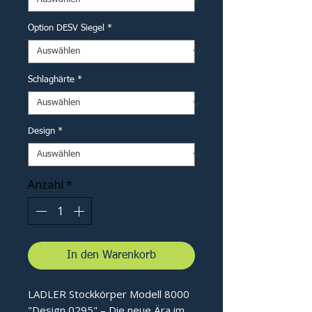
Option DESV Siegel
*
Schlaghärte
*
Design
*
Anzahl
*
In den Warenkorb
LADLER Stockkörper Modell 8000
"Design 0295" – Die neue Ära im