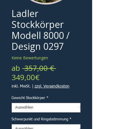
Ladler
Stockkörper
Modell 8000 /
Design 0297
Keine Bewertungen
Standardpreis
ab
 357,00 € 
Sale-
349,00€
Preis
inkl. MwSt.
|
zzgl. Versandkosten
Gewicht Stockkörper
*
Schwerpunkt und Ringabstimmung
*