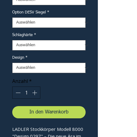
Option DESV Siegel
*
Schlaghärte
*
Design
*
Anzahl
*
In den Warenkorb
LADLER Stockkörper Modell 8000
"Design 0297" – Die neue Ära im