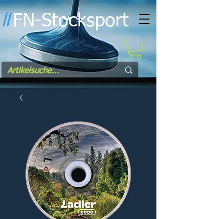
FN-Stocksport
l
l