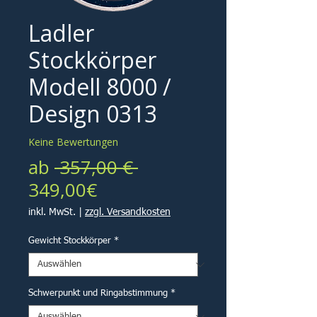
Ladler
Stockkörper
Modell 8000 /
Design 0313
Keine Bewertungen
Standardpreis
ab
 357,00 € 
Sale-
349,00€
Preis
inkl. MwSt.
|
zzgl. Versandkosten
Gewicht Stockkörper
*
Schwerpunkt und Ringabstimmung
*