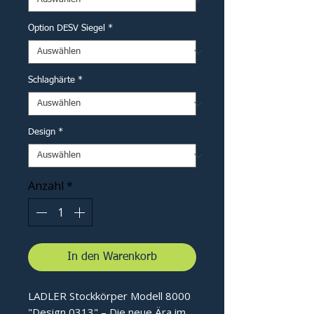
Option DESV Siegel
*
Schlaghärte
*
Design
*
Anzahl
*
In den Warenkorb
LADLER Stockkörper Modell 8000
"Design 0313" – Die neue Ära im