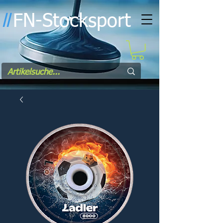
FN-Stocksport
l
l