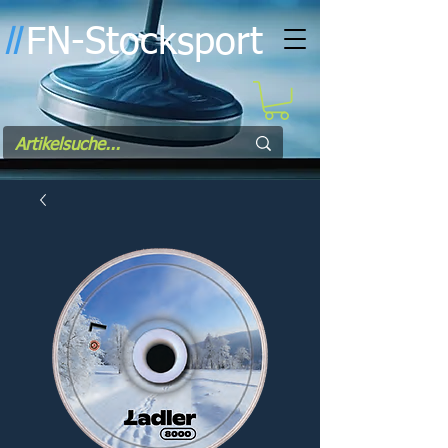
FN-Stocksport
l
l