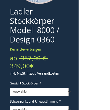
Ladler
Stockkörper
Modell 8000 /
Design 0360
Keine Bewertungen
Standardpreis
ab
 357,00 € 
Sale-
349,00€
Preis
inkl. MwSt.
|
zzgl. Versandkosten
Gewicht Stockkörper
*
Schwerpunkt und Ringabstimmung
*