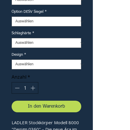
Option DESV Siegel
*
Schlaghärte
*
Design
*
Anzahl
*
In den Warenkorb
LADLER Stockkörper Modell 8000
"Design 0360" – Die neue Ära im