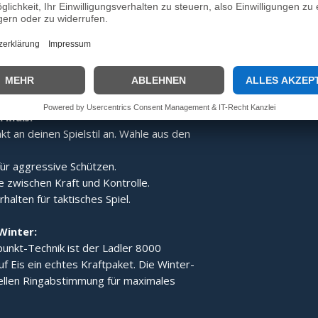
:
Dank des speziellen Aufbaus wird der
gert, was den Ladler 8000 zum idealen
e Technik der Gesamt-
 für ein stabiles Laufverhalten und
h Maß:
t an deinen Spielstil an. Wähle aus den
ür aggressive Schützen.
 zwischen Kraft und Kontrolle.
alten für taktisches Spiel.
Winter:
unkt-Technik ist der Ladler 8000
uf Eis ein echtes Kraftpaket. Die Winter-
iellen Ringabstimmung für maximales