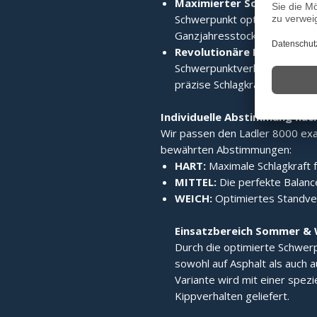
Maximierter Schwerpunkt
Schwerpunkt optimiert verla
Ganzjahresstock macht.
Revolutionäre Laufruhe:
Di
Schwerpunktverlagerung sorgt
präzise Schlagkraft.
Individuelle Abstimmung nac
Wir passen den Ladler 8000 exak
bewährten Abstimmungen:
HART:
Maximale Schlagkraft f
MITTEL:
Die perfekte Balance
WEICH:
Optimiertes Standverh
Einsatzbereich Sommer & 
Durch die optimierte Schwerp
sowohl auf Asphalt als auch a
Variante wird mit einer spez
Kippverhalten geliefert.