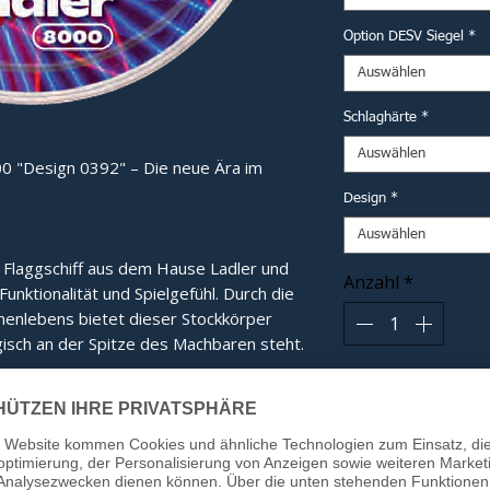
Option DESV Siegel
*
Auswählen
Schlaghärte
*
Auswählen
0 "Design 0392" – Die neue Ära im
Design
*
Auswählen
e Flaggschiff aus dem Hause Ladler und 
Anzahl
*
nktionalität und Spielgefühl. Durch die 
nlebens bietet dieser Stockkörper 
isch an der Spitze des Machbaren steht.
In
e:
Das eigens entwickelte Innenleben
tübertragung und ein gänzlich neues,