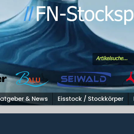
FN-Stocksp
l
l
atgeber & News
Eisstock / Stockkörper