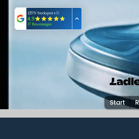
Start
R