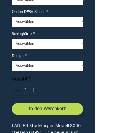
Option DESV Siegel
*
Schlaghärte
*
Design
*
Anzahl
*
In den Warenkorb
LADLER Stockkörper Modell 8000
"Design 0398" – Die neue Ära im