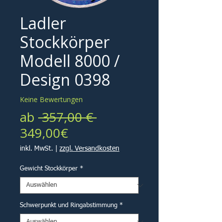
Ladler
Stockkörper
Modell 8000 /
Design 0398
Keine Bewertungen
Standardpreis
ab
 357,00 € 
Sale-
349,00€
Preis
inkl. MwSt.
|
zzgl. Versandkosten
Gewicht Stockkörper
*
Schwerpunkt und Ringabstimmung
*