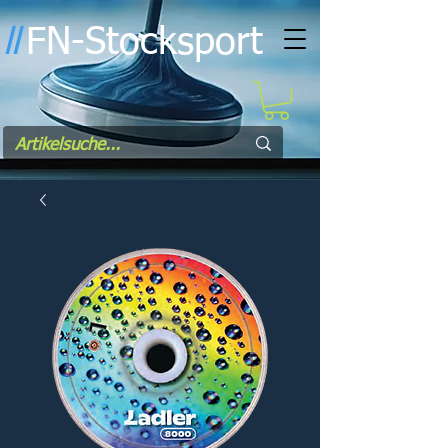
FN-Stocksport
l
l