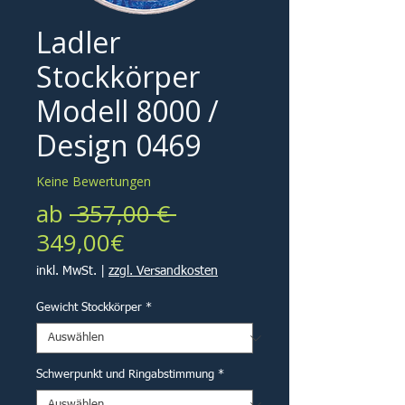
Ladler
Stockkörper
Modell 8000 /
Design 0469
Keine Bewertungen
Standardpreis
ab
 357,00 € 
Sale-
349,00€
Preis
inkl. MwSt.
|
zzgl. Versandkosten
Gewicht Stockkörper
*
Schwerpunkt und Ringabstimmung
*