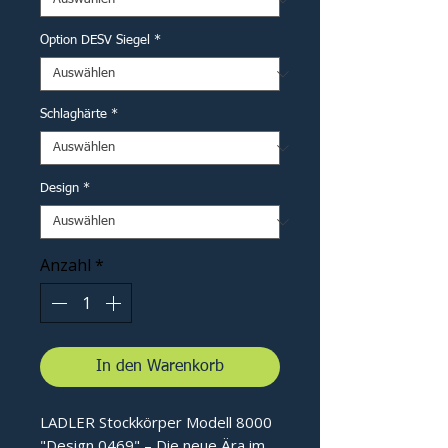
Option DESV Siegel
*
Schlaghärte
*
Design
*
Anzahl
*
In den Warenkorb
LADLER Stockkörper Modell 8000
"Design 0469" – Die neue Ära im