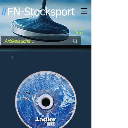
FN-Stocksport
l
l